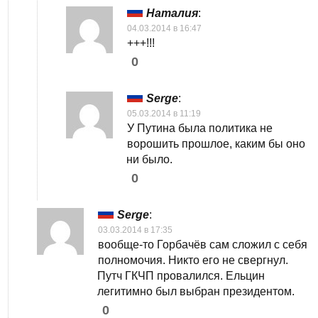
Наталия
:
04.03.2014 в 16:47
+++!!!
0
Serge
:
05.03.2014 в 11:19
У Путина была политика не
ворошить прошлое, каким бы оно
ни было.
0
Serge
:
03.03.2014 в 17:35
вообще-то Горбачёв сам сложил с себя
полномочия. Никто его не свергнул.
Путч ГКЧП провалился. Ельцин
легитимно был выбран президентом.
0