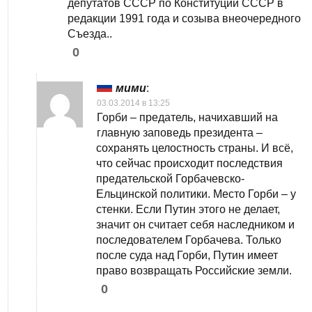
депутатов СССР по Конституции СССР в
редакции 1991 года и созыва внеочередного
Съезда..
0
мими
:
03.03.2014 в 13:25
Горби – предатель, начихавший на
главную заповедь президента –
сохранять целостность страны. И всё,
что сейчас происходит последствия
предательской Горбачевско-
Ельцинской политики. Место Горби – у
стенки. Если Путин этого не делает,
значит он считает себя наследником и
последователем Горбачева. Только
после суда над Горби, Путин имеет
право возвращать Российские земли.
0