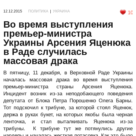
12.12.2015
ПОЛИТИКА
|
УКРАИНА
10
Во время выступления
премьер-министра
Украины Арсения Яценюка
в Раде случилась
массовая драка
В пятницу, 11 декабря, в Верховной Раде Украины
началась массовая драка во время выступления
премьер-министра страны Арсения Яценюка.
Инцидент возник из-за неподобающего поведения
депутата от Блока Петра Порошенко Олега Барны.
Тот подскочил к трибуне, за которой стоял Яценюк,
держа в руках букет, на которых якобы была черная
ленточка, и стал выталкивать Яценюка из-за
трибуны. К трибуне тут же потянулись другие
нардепы и началась жесткая потасовка. Как это было