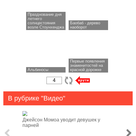
Празднование дня
летнего
солнцестояния
Баобаб - дерево
возле Стоунхенджа
наоборот
Первые появления
знаменитостей на
Альбиносы
красной дорожке
В рубрике "Видео"
Джейсон Момоа уводит девушек у
парней