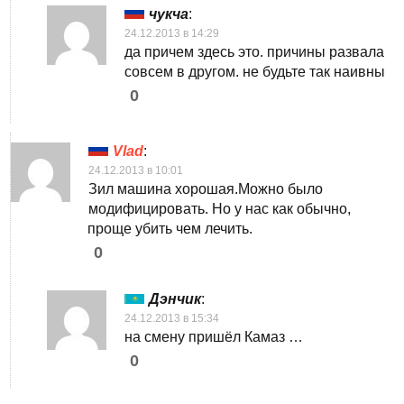
чукча
:
24.12.2013 в 14:29
да причем здесь это. причины развала
совсем в другом. не будьте так наивны
0
Vlad
:
24.12.2013 в 10:01
Зил машина хорошая.Можно было
модифицировать. Но у нас как обычно,
проще убить чем лечить.
0
Дэнчик
:
24.12.2013 в 15:34
на смену пришёл Камаз …
0