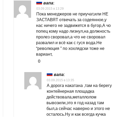
вапа
:
03.09.2015 в 13:29
Пока менеджеров не приучат,или НЕ
ЗАСТАВЯТ отвечать за содеянное,у
нас ничего не задвижется в бугор,А чо
попец кому надо лизнул,на должность
пролез своровал,а что не своровал
развалил и всё как с гуся вода.Не
“революция ” по хохлядски тоже не
вариант,
0
вапа
:
03.09.2015 в 13:35
А дорога накатана ,там на берегу
контейнерная площадка
действовала,металлолом
вывозили,это я год назад там
был,а сейчас наверно и этого не
осталось.Ну и как всегда кучка