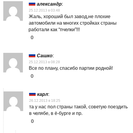
александр
:
25.12.2013 в 03:48
Жаль, хороший был завод,не плохие
автомобили на многих стройках страны
работали как “пчелки”!!!
0
Сашко
:
25.12.2013 в 08:28
Все по плану, спасибо партии родной!
0
карл
:
26.12.2013 в 18:25
та у нас пол страны такой, советую поездить
в челябе, в ё-бурге и пр.
0