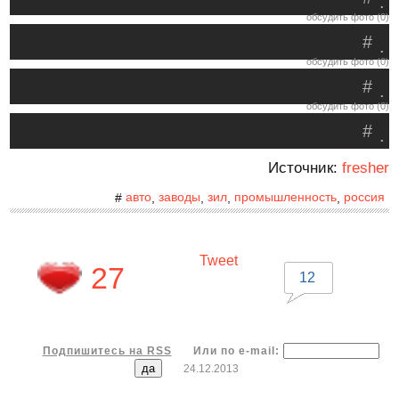
.
обсудить фото (0)
#
.
обсудить фото (0)
#
.
обсудить фото (0)
#
.
Источник:
fresher
авто
заводы
зил
промышленность
россия
#
,
,
,
,
Tweet
27
12
Подпишитесь на RSS
Или по e-mail:
24.12.2013