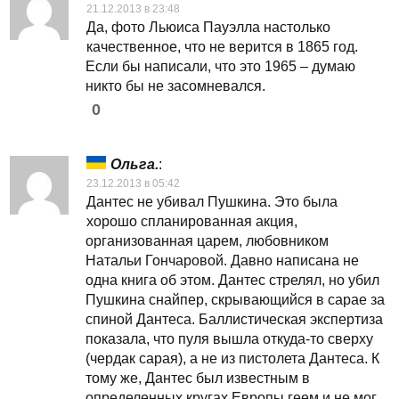
21.12.2013 в 23:48
Да, фото Льюиса Пауэлла настолько
качественное, что не верится в 1865 год.
Если бы написали, что это 1965 – думаю
никто бы не засомневался.
0
Ольга.
:
23.12.2013 в 05:42
Дантес не убивал Пушкина. Это была
хорошо спланированная акция,
организованная царем, любовником
Натальи Гончаровой. Давно написана не
одна книга об этом. Дантес стрелял, но убил
Пушкина снайпер, скрывающийся в сарае за
спиной Дантеса. Баллистическая экспертиза
показала, что пуля вышла откуда-то сверху
(чердак сарая), а не из пистолета Дантеса. К
тому же, Дантес был известным в
определенных кругах Европы геем и не мог