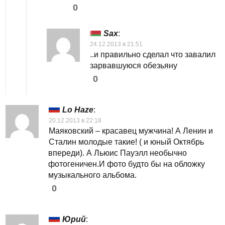
0
Sax
:
24.12.2013 в 21:51
..и правильно сделал что завалил
зарвавшуюся обезьяну
0
Lo Haze
:
20.12.2013 в 22:18
Маяковский – красавец мужчина! А Ленин и
Сталин молодые такие! ( и юный Октябрь
впереди). А Льюис Пауэлл необычно
фотогеничен.И фото будто бы на обложку
музыкального альбома.
0
Юрий
: