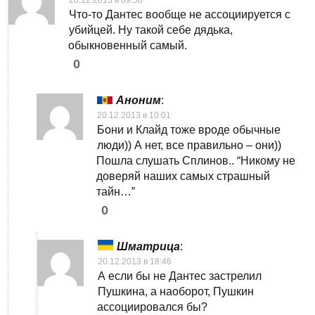
Что-то Дантес вообще не ассоциируется с
убийцей. Ну такой себе дядька,
обыкновенный самый.
0
Аноним
:
20.12.2013 в 10:01
Бони и Клайд тоже вроде обычные
люди)) А нет, все правильно – они))
Пошла слушать Сплинов.. “Никому не
доверяй наших самых страшный
тайн…”
0
Шматрица
:
20.12.2013 в 18:46
А если бы не Дантес застрелил
Пушкина, а наоборот, Пушкин
ассоциировался бы?