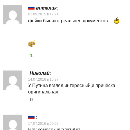
виталик
:
02.09.2015 в 12:21
фейки бывают реальнее документов…
1
Николай
:
14.07.2016 в 15:37
У Путина взгляд интересный,и причёска
оригинальная!
0
:
17.07.2016 в 00:02
Ноу хомосекшуалити! ©