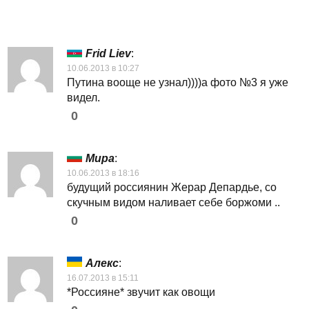
Frid Liev
:
10.06.2013 в 10:27
Путина вооще не узнал))))а фото №3 я уже
видел.
0
Мира
:
10.06.2013 в 18:16
будущий россиянин Жерар Депардье, со
скучным видом наливает себе боржоми ..
0
Алекс
:
16.07.2013 в 15:11
*Россияне* звучит как овощи