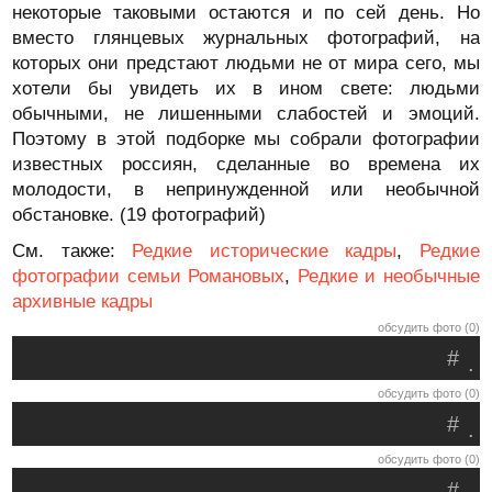
некоторые таковыми остаются и по сей день. Но
вместо глянцевых журнальных фотографий, на
которых они предстают людьми не от мира сего, мы
хотели бы увидеть их в ином свете: людьми
обычными, не лишенными слабостей и эмоций.
Поэтому в этой подборке мы собрали фотографии
известных россиян, сделанные во времена их
молодости, в непринужденной или необычной
обстановке. (19 фотографий)
См. также:
Редкие исторические кадры
,
Редкие
фотографии семьи Романовых
,
Редкие и необычные
архивные кадры
обсудить фото (0)
#
.
обсудить фото (0)
#
.
обсудить фото (0)
#