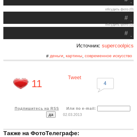
.
обсудить фото (0)
#
.
обсудить фото (0)
#
.
Источник:
supercoolpics
деньги
картины
современное искусство
#
,
,
Tweet
11
4
Подпишитесь на RSS
Или по e-mail:
02.03.2013
Также на ФотоТелеграфе: