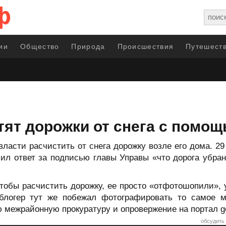
ии
Общество
Природа
Происшествия
Путешеств
тят дорожки от снега с помо
ласти расчистить от снега дорожку возле его дома. 29 
ил ответ за подписью главы Управы «что дорога убра
чтобы расчистить дорожку, ее просто «отфотошопили», у
блогер тут же побежал фотографировать то самое м
 межрайонную прокуратуру и опровержение на портал go
обсудить 