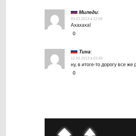
Миледи
:
09.02.2013 в 22:04
Ахахаха!
0
Тина
:
12.02.2013 в 03:49
ну, в итоге-то дорогу все ж
0