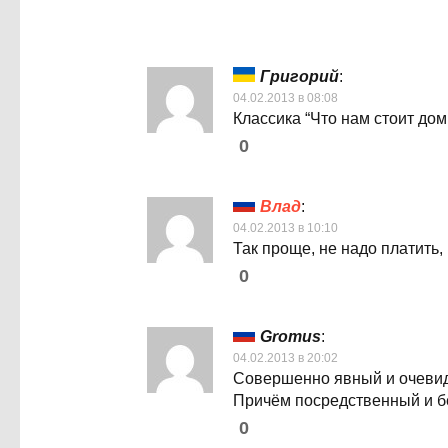
Григорий
:
04.02.2013 в 08:08
Классика “Что нам стоит дом
0
Влад
:
04.02.2013 в 10:10
Так проще, не надо платить,
0
Gromus
:
04.02.2013 в 20:02
Совершенно явный и очеви
Причём посредственный и б
0