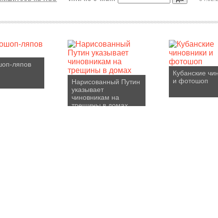
шоп-ляпов
Кубанские чи
и фотошоп
Нарисованный Путин
указывает
чиновникам на
трещины в домах