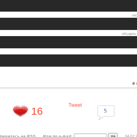
обс
обсудить 
#
Tweet
16
5
пишитесь на RSS
Или по e-mail:
04.02.