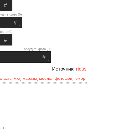
#
.
удить фото (0)
#
.
фото (0)
#
.
обсудить фото (0)
#
.
Источник:
ridus
власть
жкх
маразм
москва
фотошоп
юмор
,
,
,
,
,
2013