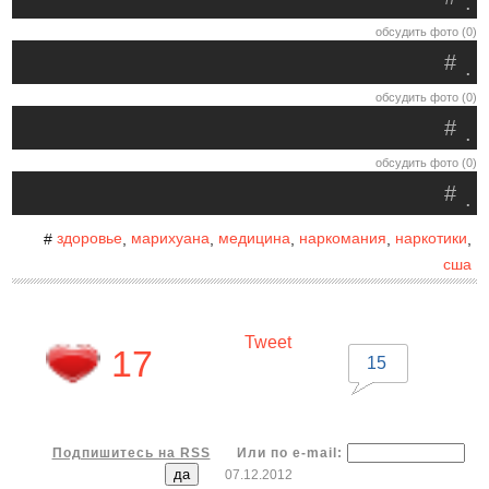
.
обсудить фото (0)
#
.
обсудить фото (0)
#
.
обсудить фото (0)
#
.
здоровье
марихуана
медицина
наркомания
наркотики
#
,
,
,
,
,
сша
Tweet
17
15
Подпишитесь на RSS
Или по e-mail:
07.12.2012