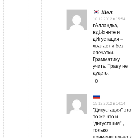
Шел
:
10.12.2012 в 15:54
гАлландка,
вдЫхните и
дИгустация –
хватает и без
опечатки.
Грамматику
учить. Траву не
дудеть.
0
:
15.12.2012 в 14:14
“Дикустация” это
то же что и
“дигустация” ,
только
применительно к