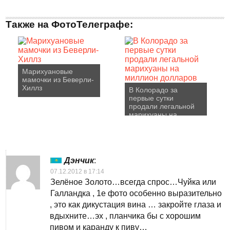
Также на ФотоТелеграфе:
Марихуановые
мамочки из Беверли-
Хиллз
В Колорадо за
первые сутки
продали легальной
марихуаны на
миллион долларов
Дэнчик
:
07.12.2012 в 17:14
Зелёное Золото…всегда спрос…Чуйка или
Галландка , 1е фото особенно выразительно
, это как дикустация вина … закройте глаза и
вдыхните…эх , планчика бы с хорошим
пивом и каранду к пиву…