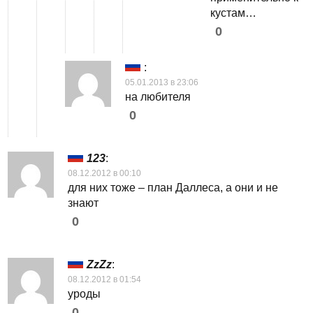
кустам…
0
:
05.01.2013 в 23:06
на любителя
0
123
:
08.12.2012 в 00:10
для них тоже – план Даллеса, а они и не
знают
0
ZzZz
:
08.12.2012 в 01:54
уроды
0