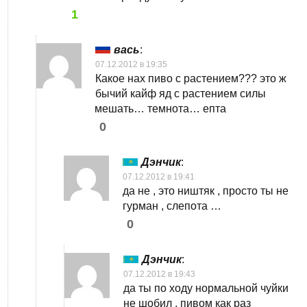
1
вась
:
07.12.2012 в 19:35
Какое нах пиво с растением??? это ж
бычий кайф яд с растением силы
мешать… темнота… епта
0
Дэнчик
:
07.12.2012 в 19:41
да не , это ништяк , просто ты не
гурман , слепота …
0
Дэнчик
:
07.12.2012 в 19:43
да ты по ходу нормальной чуйки
не шобил , пивом как раз