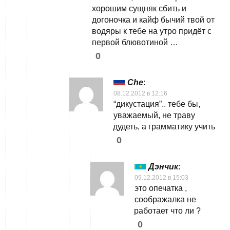
хорошим сущняк сбить и
догоночка и кайф бычий твой от
водяры к тебе на утро придёт с
первой блювотиной …
0
Che
:
08.12.2012 в 12:16
“дикустация”.. тебе бы,
уважаемый, не траву
дудеть, а грамматику учить
0
Дэнчик
:
09.12.2012 в 15:03
это опечатка ,
соображалка не
работает что ли ?
0