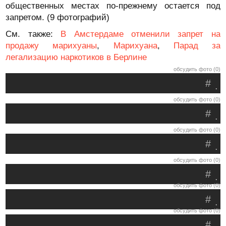
общественных местах по-прежнему остается под
запретом. (9 фотографий)
См. также:
В Амстердаме отменили запрет на
продажу марихуаны
,
Марихуана
,
Парад за
легализацию наркотиков в Берлине
обсудить фото (0)
#
.
обсудить фото (0)
#
.
обсудить фото (0)
#
.
обсудить фото (0)
#
.
обсудить фото (0)
#
.
обсудить фото (0)
#