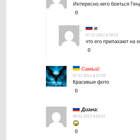
Интересно,чего боиться Ге
0
я
:
07.12.2012 в 19:22
что его припахают на х
0
Самый
:
07.12.2012 в 22:05
Красивые фото
0
Диана
:
09.01.2017 в 03:11
0