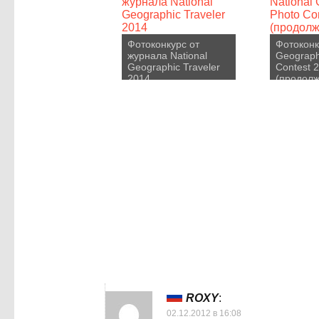
Фотоконкурс от
Фотоконк
журнала National
Geograph
Geographic Traveler
Contest 
2014
(продолж
ROXY
:
02.12.2012 в 16:08