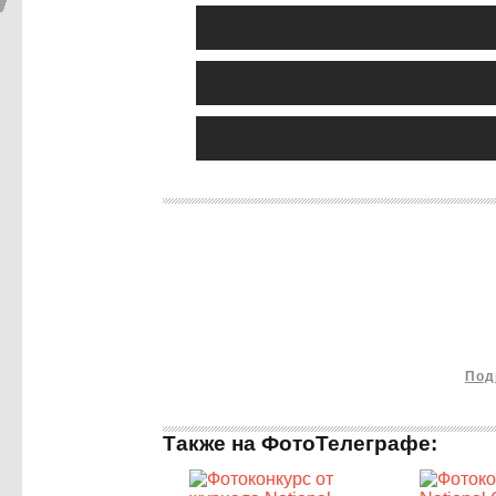
Под
Также на ФотоТелеграфе: