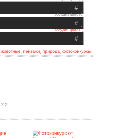
#
.
обсудить фото (0)
#
.
обсудить фото (2)
#
.
животные
пейзажи
природа
фотоконкурсы
,
,
,
,
2012