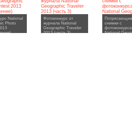
урс National
Фотоконкурс от
Потрясающи
ic Photo
журнала National
снимки с
2013
Geographic Traveler
фотоконкурса
ение)
2013 (часть 3)
National Geog