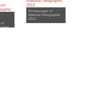
Фотоконкурс от
National Geographic
е
2012
 от
raphic