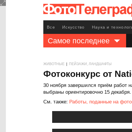
Все
Искусство
Наука и технолог
Самое последнее
ЖИВОТНЫЕ
|
ПЕЙЗАЖИ, ЛАНДШАФТЫ
Фотоконкурс от Nati
30 ноября завершился приём работ на
выбраны ориентировочно 15 декабря. 
См. также:
Работы, поданные на фоток