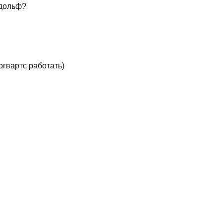
ндольф?
огвартс работать)