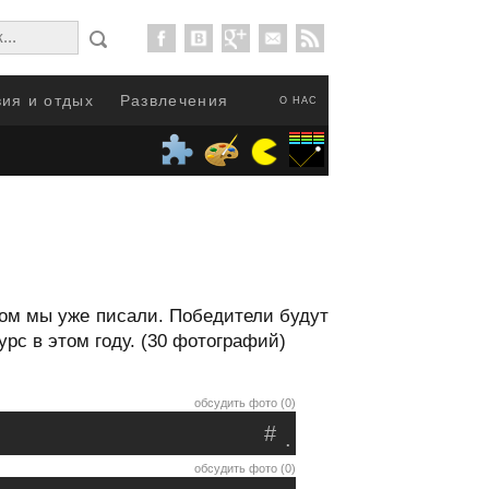
ия и отдых
Развлечения
О НАС
ором мы уже писали. Победители будут
рс в этом году. (30 фотографий)
обсудить фото (0)
#
.
обсудить фото (0)