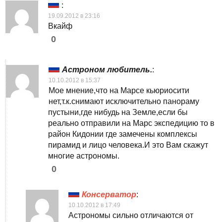
:
19.09.2012 в 23:16
Вкайф
0
Астроном любитель.
:
10.10.2012 в 15:37
Мое мнение,что на Марсе кьюриосити
нет,т.к.снимают исключительно панораму
пустыни,где нибудь на Земле,если бы
реально отправили на Марс экспедицию то в
район Кидонии где замечены комплексы
пирамид и лицо человека.И это Вам скажут
многие астрономы.
0
Консерватор
:
10.10.2012 в 17:49
Астрономы сильно отличаются от