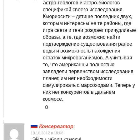
астро-геологов и астро-биологов
спецификой своего исследования.
Кьюриосити – детище последних двух,
которым интересны не те районы, где
игра света и тени рождает причудливые
образы, а те, где возможно найти
подтверждение существования ранее
воды и возможность нахождения
остаток микроорганизмов. А учитывая
то, что американцы полностью
завладели первенством исследования
планет, им нет необходимости
симулировать с марсоходами. Теперь у
них нет конкурентов в дальнем
космосе.
0
Консерватор
:
10.10.2012 в 18:08
-Эй ты, убери камеру!