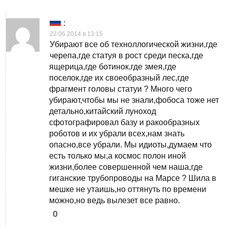
:
22.06.2014 в 13:15
Убирают все об техноллогической жизни,где
черепа,где статуя в рост среди песка,где
ящерица,где ботинок,где змея,где
поселок,где их своеобразный лес,где
фрагмент головы статуи ? Много чего
убирают,чтобы мы не знали,фобоса тоже нет
детально,китайский луноход
сфотографировал базу и ракообразных
роботов и их убрали всех,нам знать
опасно,все убрали. Мы идиоты,думаем что
есть только мы,а космос полон иной
жизни,более совершенной чем наша,где
гиганские трубопроводы на Марсе ? Шила в
мешке не утаишь,но оттянуть по времени
можно,но ведь вылезет все равно.
0