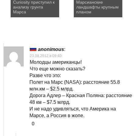
Curiosity приступил к
Марсианские
анализу грунта
ландшафты крупным
Марса
планом
anonimous
:
23.08.2012 в 09:40
Молодцы американцы!
Что еще можно сказать?
Разве что это:
Полет на Марс (NASA): расстояние 55.8
млн.км – $2.5 млрд.
Дорога Адлер – Красная Поляна: расстояние
48 км – $7.5 млрд.
И не надо удивляться, что Америка на
Марсе, а Россия в жопе.
0