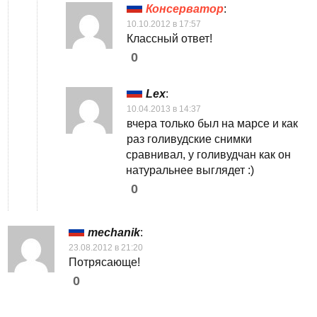
Консерватор
:
10.10.2012 в 17:57
Классный ответ!
0
Lex
:
10.04.2013 в 14:37
вчера только был на марсе и как
раз голивудские снимки
сравнивал, у голивудчан как он
натуральнее выглядет :)
0
mechanik
:
23.08.2012 в 21:20
Потрясающе!
0