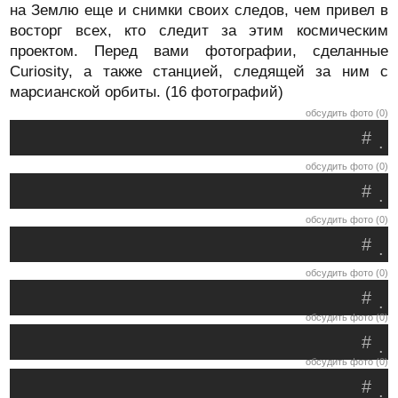
на Землю еще и снимки своих следов, чем привел в
восторг всех, кто следит за этим космическим
проектом. Перед вами фотографии, сделанные
Curiosity, а также станцией, следящей за ним с
марсианской орбиты. (16 фотографий)
обсудить фото (0)
#
.
обсудить фото (0)
#
.
обсудить фото (0)
#
.
обсудить фото (0)
#
.
обсудить фото (0)
#
.
обсудить фото (0)
#
.