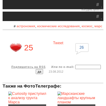
#
.
обсудить фото (0)
#
.
астрономия
космические исследования
космос
марс
#
,
,
,
Tweet
25
26
Подпишитесь на RSS
Или по e-mail:
23.08.2012
Также на ФотоТелеграфе: