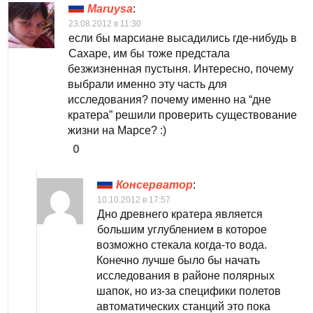
Maruysa
:
23.08.2012 в 11:30
если бы марсиане высадились где-нибудь в
Сахаре, им бы тоже предстала
безжизненная пустыня. Интересно, почему
выбрали именно эту часть для
исследования? почему именно на “дне
кратера” решили проверить существование
жизни на Марсе? :)
0
Консерватор
:
10.10.2012 в 17:57
Дно древнего кратера является
большим углублением в которое
возможно стекала когда-то вода.
Конечно лучше было бы начать
исследования в районе полярных
шапок, но из-за специфики полетов
автоматических станций это пока