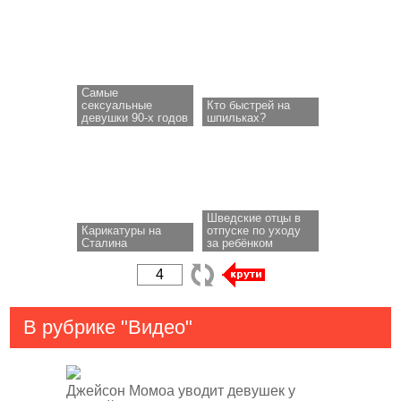
Самые
сексуальные
Кто быстрей на
девушки 90-х годов
шпильках?
Шведские отцы в
Карикатуры на
отпуске по уходу
Сталина
за ребёнком
В рубрике "Видео"
Джейсон Момоа уводит девушек у