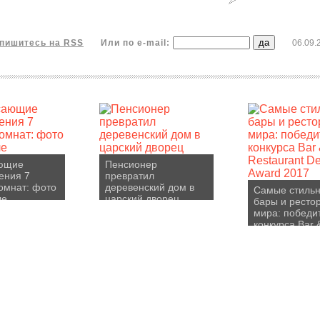
пишитесь на RSS
Или по e-mail:
06.09.
ющие
Пенсионер
ения 7
превратил
омнат: фото
деревенский дом в
Самые стиль
ле
царский дворец
бары и ресто
мира: победи
конкурса Bar 
Restaurant De
Award 2017