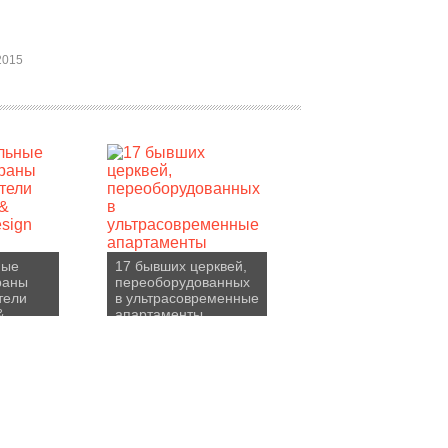
2015
ные
17 бывших церквей,
раны
переоборудованных
тели
в ультрасовременные
&
апартаменты
sign