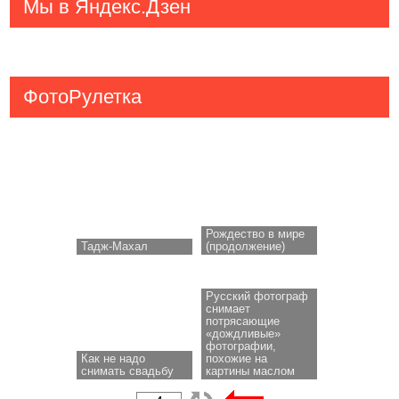
Мы в Яндекс.Дзен
ФотоРулетка
Рождество в мире
Тадж-Махал
(продолжение)
Русский фотограф
снимает
потрясающие
«дождливые»
фотографии,
Как не надо
похожие на
снимать свадьбу
картины маслом