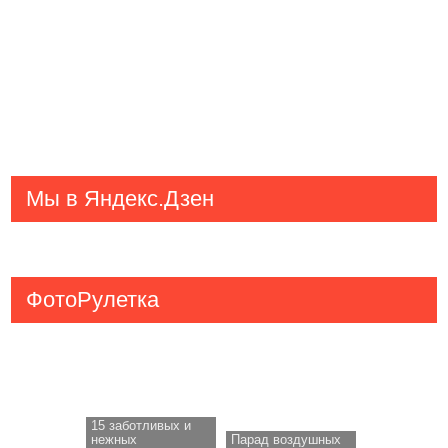
Мы в Яндекс.Дзен
ФотоРулетка
15 заботливых и
нежных
Парад воздушных