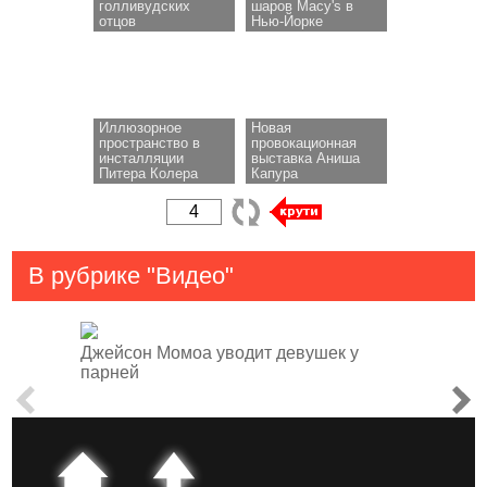
голливудских
шаров Macy's в
отцов
Нью-Йорке
Иллюзорное
Новая
пространство в
провокационная
инсталляции
выставка Аниша
Питера Колера
Капура
В рубрике "Видео"
Джейсон Момоа уводит девушек у
парней