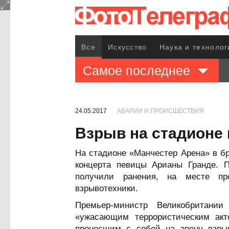
Все
Искусство
Наука и технолог
Самое последнее
24.05.2017
АВАРИИ И ПРОИСШЕСТВИЯ
Взрыв на стадионе 
На стадионе «Манчестер Арена» в б
концерта певицы Арианы Гранде. 
получили ранения, на месте пр
взрывотехники.
Премьер-министр Великобритани
«ужасающим террористическим акт
пронесшим с собой на арену взрыв