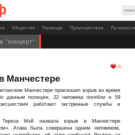
ии
Общество
Природа
Происшествия
Путешеств
в "концерт"
6
в Манчестере
ританском Манчестере произошел взрыв во время
По данным полиции, 22 человека погибли и 59
оисшествия работают экстренные службы и
и Тереза Мэй назвала взрыв в Манчестере
ом». Атака была совершена одним человеком,
ное устройство, об этом сообщает Reuters со