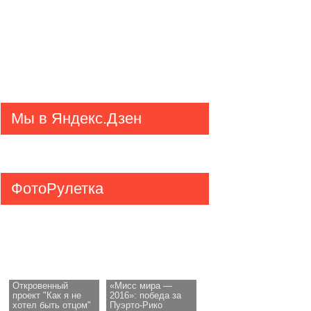
Мы в Яндекс.Дзен
ФотоРулетка
Откровенный
«Мисс мира —
проект "Как я не
2016»: победа за
хотел быть отцом"
Пуэрто-Рико