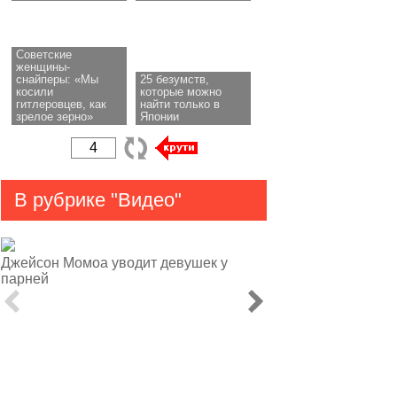
Советские
женщины-
снайперы: «Мы
25 безумств,
косили
которые можно
гитлеровцев, как
найти только в
зрелое зерно»
Японии
В рубрике "Видео"
Джейсон Момоа уводит девушек у
парней