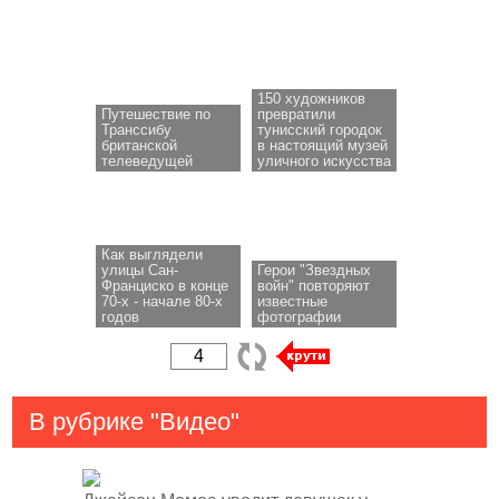
150 художников
Путешествие по
превратили
Транссибу
тунисский городок
британской
в настоящий музей
телеведущей
уличного искусства
Как выглядели
улицы Сан-
Герои "Звездных
Франциско в конце
войн" повторяют
70-х - начале 80-х
известные
годов
фотографии
В рубрике "Видео"