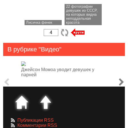
22 фотографии
девушек из СССР,
на которых видна
неподдельная
Лисичка фенек
красота
В рубрике "Видео"
Джейсон Момоа уводит девушек у
парней
Публикации RSS
Комментарии RSS