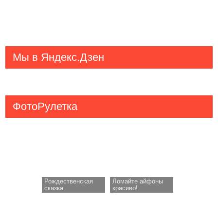
Мы в Яндекс.Дзен
ФотоРулетка
Рождественская
Ломайте айфоны
сказка
красиво!