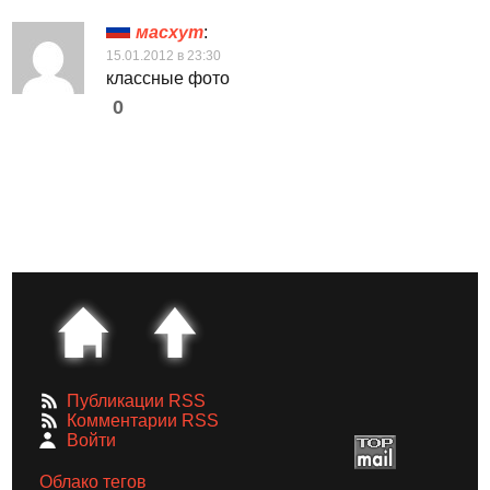
масхут
:
15.01.2012 в 23:30
классные фото
0
Публикации RSS
Комментарии RSS
Войти
Облако тегов