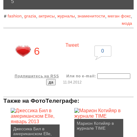
5
fashion
grazia
актрисы
журналы
знаменитости
меган фокс
#
,
,
,
,
,
,
мода
Tweet
6
0
Подпишитесь на RSS
Или по e-mail:
11.04.2012
Также на ФотоТелеграфе:
Марион Котийяр в
журнале TIME
Джессика Бил в
американском Elle,