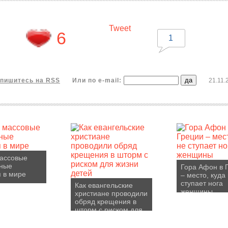
Tweet
6
1
пишитесь на RSS
Или по e-mail:
21.11.
ассовые
зные
Гора Афон в 
 в мире
– место, куда
ступает нога
Как евангельские
женщины
христиане проводили
обряд крещения в
шторм с риском для
жизни детей