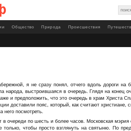
ии
Общество
Природа
Происшествия
Путешеств
бережной, я не сразу понял, отчего вдоль дороги на
па народа, выстроившаяся в очередь. Глядя на конец о
 даже и предположить, что это очередь в храм Христа С
реции доставили пояс, который, как считают христиане,
а него посмотреть.
т в очереди по шесть и более часов. Московская мэрия
е только, чтобы просто взглянуть на святыню. По пре