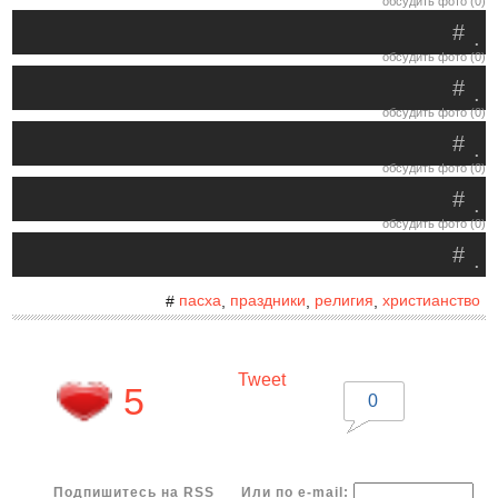
обсудить фото (0)
#
.
обсудить фото (0)
#
.
обсудить фото (0)
#
.
обсудить фото (0)
#
.
обсудить фото (0)
#
.
пасха
праздники
религия
христианство
#
,
,
,
Tweet
5
0
Подпишитесь на RSS
Или по e-mail: