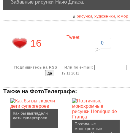
Забавные рисунки Начо Диаса.
рисунки
художники
юмор
#
,
,
Tweet
16
0
Подпишитесь на RSS
Или по e-mail:
19.11.2011
Также на ФотоТелеграфе:
Как бы выглядели
дети супергероев
Поэтичные
монохромные