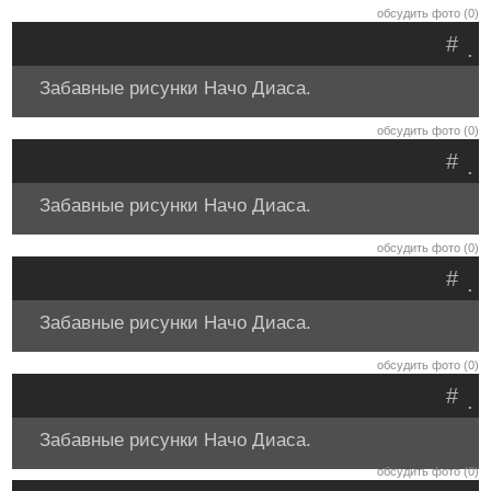
обсудить фото (0)
#
.
Забавные рисунки Начо Диаса.
обсудить фото (0)
#
.
Забавные рисунки Начо Диаса.
обсудить фото (0)
#
.
Забавные рисунки Начо Диаса.
обсудить фото (0)
#
.
Забавные рисунки Начо Диаса.
обсудить фото (0)