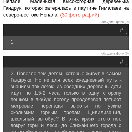
Непале. Маленькая высокогорная деревенька
Гандрук, которая затерялась в паутине Гималаев на
северо-востоке Непала.
(30 фотографий)
обсудить фото (0)
#
.
1.
обсудить фото (0)
#
.
2. Повезло тем детям, которые живут в самом
Гандруке. Но не для всех ежедневный путь к
знаниям так лёгок: из соседних деревень дети
идут по 1,5-2 часа только в одну сторону
пешком в любую погоду преодолевая пятьсот
метровые перепады высоты по узким
скользким горным тропам. Цивилизация,
школьный автобус? В этих краях этого нет,
вокруг горы и леса, до ближайшего города с
автомобильным сообщением двое суток