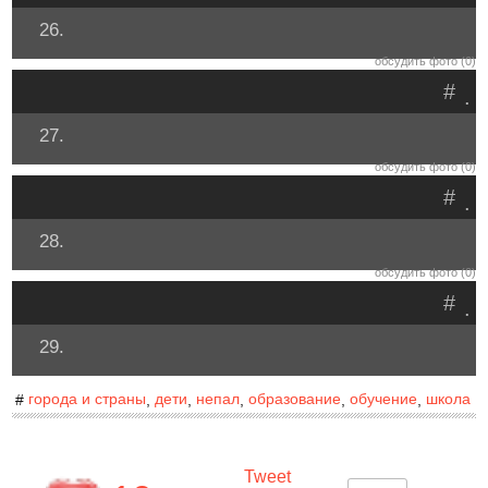
26.
обсудить фото (0)
#
.
27.
обсудить фото (0)
#
.
28.
обсудить фото (0)
#
.
29.
города и страны
дети
непал
образование
обучение
школа
#
,
,
,
,
,
Tweet