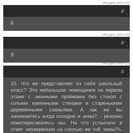
обсудить фото (0)
#
.
8.
обсудить фото (0)
#
.
9.
обсудить фото (0)
#
.
10. Что же представляет из себя школьный
класс? Это небольшое помещение на первом
этаже с оконными проёмами без стекол с
голыми каменными стенами и старенькими
деревянными скамьями. А как же вы
занимаетесь когда холодно и зима?, - резонно
поинтересовались мы. На что услыхали в
ответ неуверенное «а сколько же той зимы?».