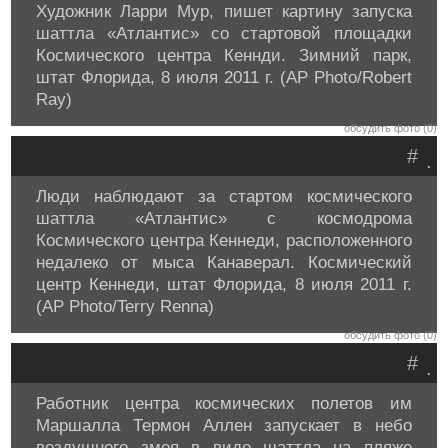
Художник Ларри Мур, пишет картину запуска
шаттла «Атлантис» со стартовой площадки
Космического центра Кеннди. Зимний парк,
штат Флорида, 8 июля 2011 г. (AP Photo/Robert
Ray)
обсудить фото (0)
#
.
Люди наблюдают за стартом космического
шаттла «Атлантис» с космодрома
Космического центра Кеннеди, расположенного
недалеко от мыса Канаверал. Космический
центр Кеннеди, штат Флорида, 8 июля 2011 г.
(AP Photo/Terry Renna)
обсудить фото (0)
#
.
Работник центра космических полетов им
Маршалла Термон Аллен запускает в небо
воздушного змея в виде шаттла на пляже