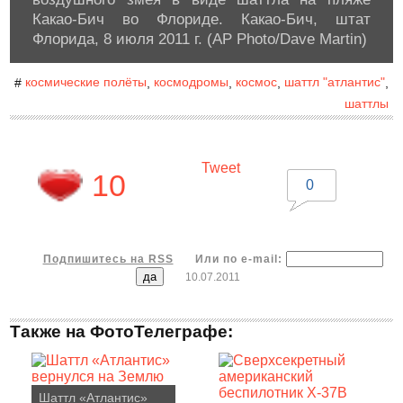
Какао-Бич во Флориде. Какао-Бич, штат
Флорида, 8 июля 2011 г. (AP Photo/Dave Martin)
космические полёты
космодромы
космос
шаттл "атлантис"
#
,
,
,
,
шаттлы
Tweet
10
0
Подпишитесь на RSS
Или по e-mail:
10.07.2011
Также на ФотоТелеграфе:
Шаттл «Атлантис»