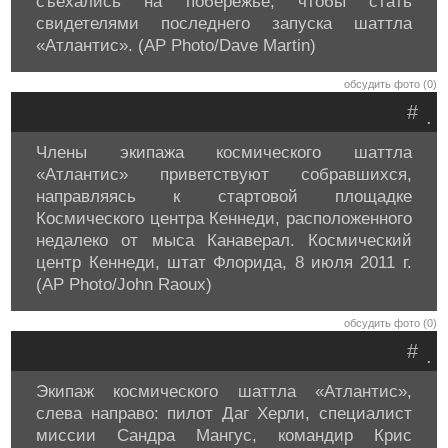
съехались на побережье, чтобы стать
свидетелями последнего запуска шаттла
«Атлантис». (AP Photo/Dave Martin)
обсудить фото (0)
#
.
Члены экипажа космического шаттла
«Атлантис» приветствуют собравшихся,
направляясь к стартовой площадке
Космического центра Кеннеди, расположенного
недалеко от мыса Канаверал. Космический
центр Кеннеди, штат Флорида, 8 июля 2011 г.
(AP Photo/John Raoux)
обсудить фото (0)
#
.
Экипаж космического шаттла «Атлантис»,
слева направо: пилот Даг Херли, специалист
миссии Сандра Мангус, командир Крис