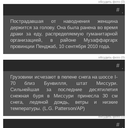
обсудить фото (0)
#
.
Пострадавшая от наводнения женщина
держится за голову. Она была ранена во время
драки за еду, распределяемую гуманитарной
организацией, в районе Музаффаргарх
провинции Пенджаб, 10 сентября 2010 года.
обсудить фото (0)
#
.
Грузовики исчезают в пелене снега на шоссе I-
70 близ Бунвилля, штат Миссури.
Сильнейшая за последние десятилетия
снежная буря в Миссури принесла 30 см
снега, ледяной дождь, ветры и низкие
температуры. (L.G. Patterson/AP)
обсудить фото (0)
#
.