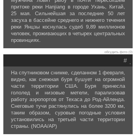
Мужчина ловит рыбу в почти пересохшем
притоке реки Hanjiang в городе Ухань, Китай,
25 мая. Сильнейшая за последние 50 лет
засуха в бассейне среднего и нижнего течения
реки Янцзы коснулась судеб 9,89 миллионов
человек, проживающих в четырех центральных
провинциях.
обсудить фото (0)
#
.
На спутниковом снимке, сделанном 1 февраля,
видно, как снежная буря бушует на огромной
части территории США. Буря принесла
гололед и низовые метели, парализовав
работу аэропортов от Техаса до Род-Айленда.
Снеговые тучи растянулись на более 3200 км,
таким образом, суровые погодные условия
установились на третьей части территории
страны. (NOAA/AP)