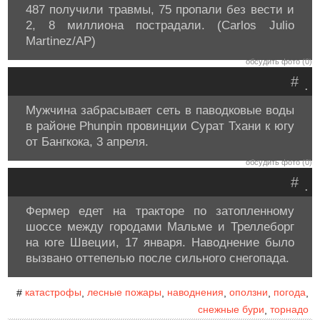
487 получили травмы, 75 пропали без вести и
2, 8 миллиона пострадали. (Carlos Julio
Martinez/AP)
обсудить фото (0)
#
.
Мужчина забрасывает сеть в паводковые воды
в районе Phunpin провинции Сурат Тхани к югу
от Бангкока, 3 апреля.
обсудить фото (0)
#
.
Фермер едет на тракторе по затопленному
шоссе между городами Мальме и Треллеборг
на юге Швеции, 17 января. Наводнение было
вызвано оттепелью после сильного снегопада.
катастрофы
лесные пожары
наводнения
оползни
погода
#
,
,
,
,
,
снежные бури
торнадо
,