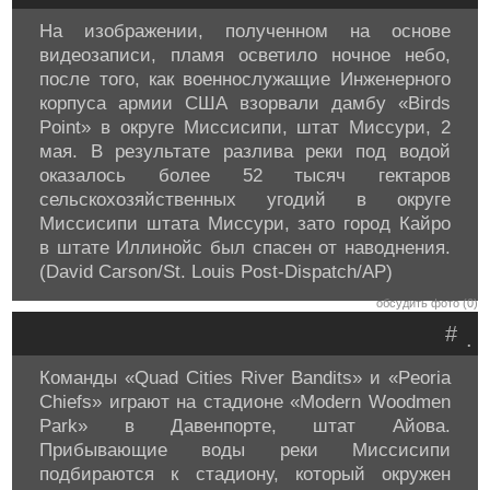
На изображении, полученном на основе
видеозаписи, пламя осветило ночное небо,
после того, как военнослужащие Инженерного
корпуса армии США взорвали дамбу «Birds
Point» в округе Миссисипи, штат Миссури, 2
мая. В результате разлива реки под водой
оказалось более 52 тысяч гектаров
сельскохозяйственных угодий в округе
Миссисипи штата Миссури, зато город Кайро
в штате Иллинойс был спасен от наводнения.
(David Carson/St. Louis Post-Dispatch/AP)
обсудить фото (0)
#
.
Команды «Quad Cities River Bandits» и «Peoria
Chiefs» играют на стадионе «Modern Woodmen
Park» в Давенпорте, штат Айова.
Прибывающие воды реки Миссисипи
подбираются к стадиону, который окружен