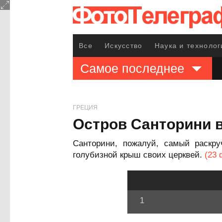
Все
Искусство
Наука и технолог
Самое последнее
ГРЕЦИЯ
Остров Санторини в
Санторини, пожалуй, самый раскру
голубизной крыш своих церквей.
(23
1