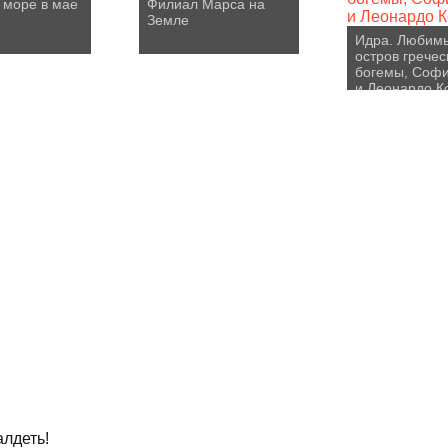
 море в мае
Филиал Марса на
Земле
Идра. Любим
остров гречес
богемы, Соф
и Леонардо К
алдеть!