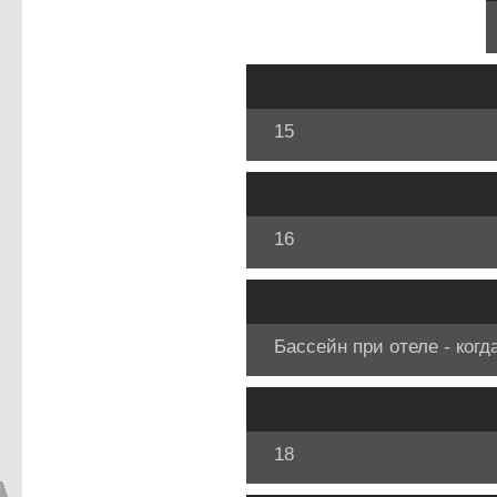
15
16
Бассейн при отеле - когд
18