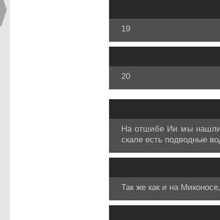
19
20
На отшибе Ии мы нашли д
скале есть подводные во
Так же как и на Миконос