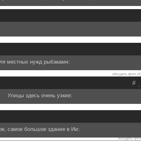
для местных нужд рыбаками:
обсудить фото (0
#
.
Улицы здесь очень узкие:
ое, самое большое здание в Ии:
обсудить фото