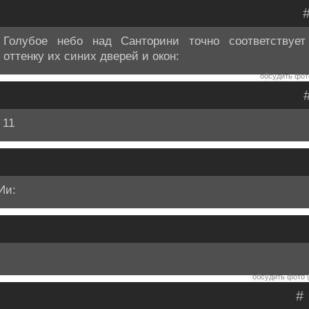
Голубое небо над Санторини точно соответствует
оттенку их синих дверей и окон:
обсудить фото
11
Ии:
обсудить фото (
#