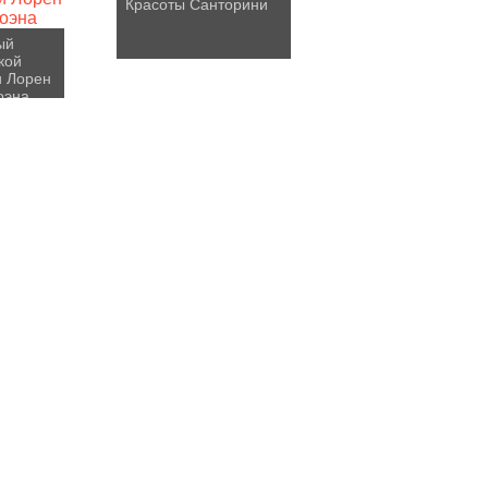
Красоты Санторини
ый
кой
и Лорен
оэна