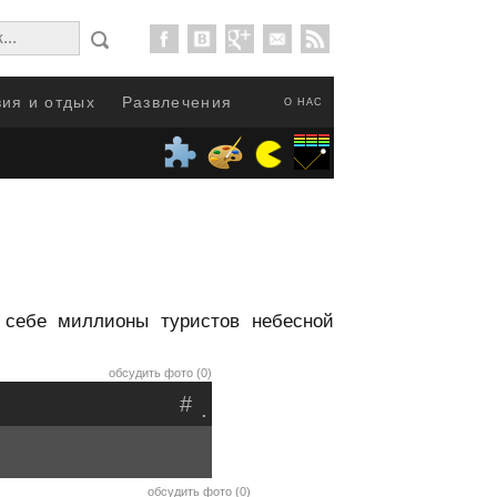
ия и отдых
Развлечения
О НАС
к себе миллионы туристов небесной
обсудить фото (0)
#
.
обсудить фото (0)