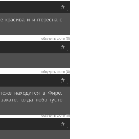
#
.
е красива и интересна с
обсудить фото (0)
#
.
обсудить фото (0)
#
.
тоже находится в Фире.
акате, когда небо густо
обсудить фото (0)
#
.