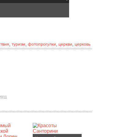
твия
туризм
фотопрогулки
церкви
церковь
,
,
,
,
2011