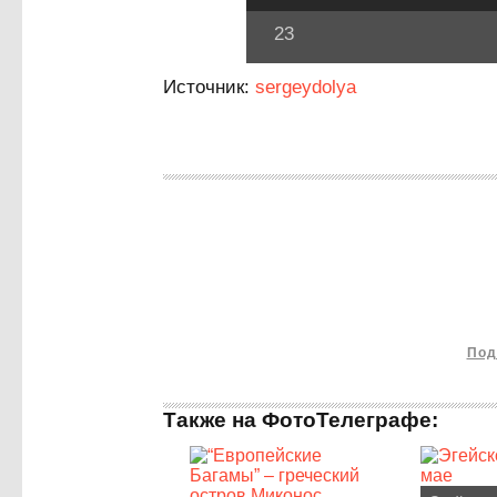
23
Источник:
sergeydolya
Под
Также на ФотоТелеграфе: