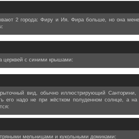
вают 2 города: Фиру и Ия. Фира больше, но она мене
ы:
ра церквей с синими крышами:
ткрыточный вид, обычно иллюстрирующий Санторини, 
ь его надо не при жёстком полуденном солнце, а на з
тся:
етряными мельницами и кукольными домиками: