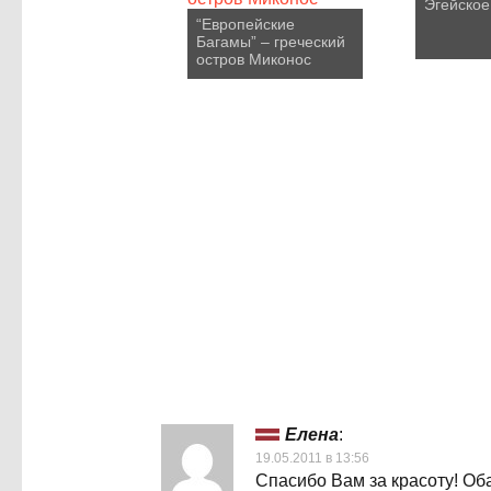
Эгейское
“Европейские
Багамы” – греческий
остров Миконос
Елена
:
19.05.2011 в 13:56
Спасибо Вам за красоту! Об