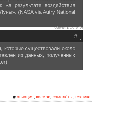
л: «в результате воздействия
уны». (NASA via Autry National
обсудить фото (0)
#
.
ы, которые существовали около
тавлен из данных, полученных
er)
авиация
космос
самолёты
техника
#
,
,
,