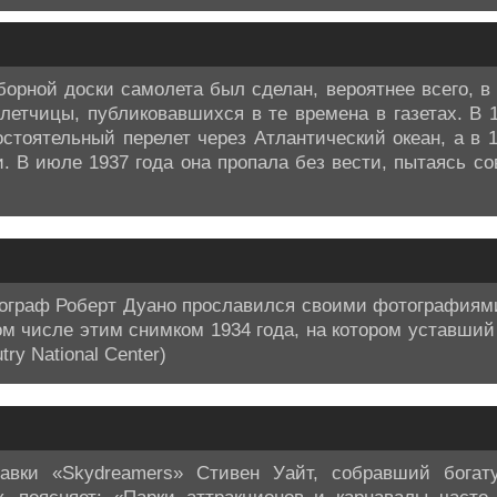
орной доски самолета был сделан, вероятнее всего, в 
летчицы, публиковавшихся в те времена в газетах. В 
оятельный перелет через Атлантический океан, а в 1
. В июле 1937 года она пропала без вести, пытаясь со
ограф Роберт Дуано прославился своими фотографиями
ом числе этим снимком 1934 года, на котором уставший
try National Center)
тавки «Skydreamers» Стивен Уайт, собравший богат