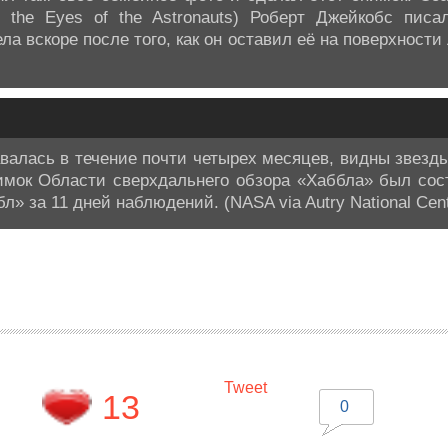
gh the Eyes of the Astronauts) Роберт Джейкобс писа
 вскоре после того, как он оставил её на поверхности Л
валась в течение почти четырех месяцев, видны звезд
имок Области сверхдальнего обзора «Хаббла» был сос
» за 11 дней наблюдений. (NASA via Autry National Cent
Tweet
13
0