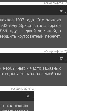
обсудить фото (0)
#
.
начале 1937 года. Это один из
1932 году Эрхарт стала первой
935 году – первой летчицей, в
вершить кругосветный перелет.
обсудить фото (0)
#
.
 необычных и часто забавных
 отец катает сына на семейном
обсудить фото (0)
#
.
ую коллекцию