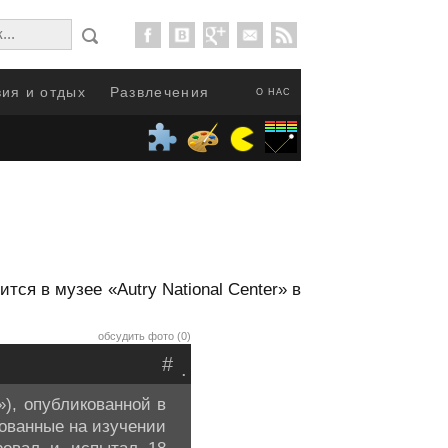
ия и отдых
Развлечения
О НАС
ся в музее «Autry National Center» в
обсудить фото (0)
#
.
n»), опубликованной в
нованные на изучении