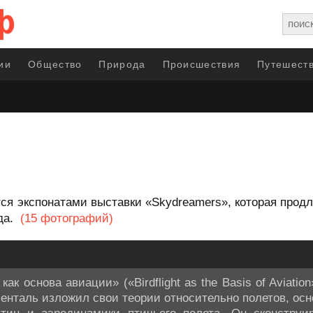
ии
Общество
Природа
Происшествия
Путешеств
 экспонатами выставки «Skydreamers», которая продлит
ода.
(15 фотографий)
как основа авиации» («Birdflight as the Basis of Aviatio
иенталь изложил свои теории относительно полетов, ос