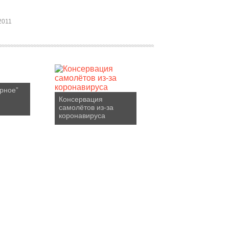
2011
рное”
Консервация
самолётов из-за
коронавируса