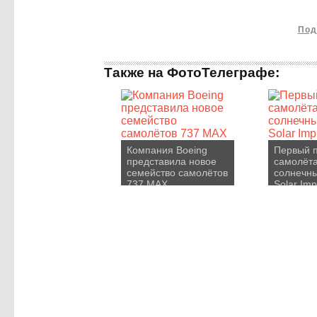
Под
Также на ФотоТелеграфе:
Компания Boeing
Первый 
представила новое
самолёта
семейство самолётов
солнечны
737 MAX
Solar Imp