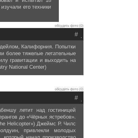
ровал и испытал 18
 изучали его техники
обсудить фото (0)
#
.
ндейлом, Калифорния. Попытки
ли более тяжелые летательные
силу гравитации и выходить на
ry National Center)
обсудить фото (0)
#
.
абеншу летит над гостиницей
ерангов до «Чёрных ястребов».
he Helicopter») Джеймс Р. Чилс
Болдуин, привлекли молодых
, который начал производство