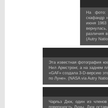
На фото: 
скафандр н
июня 1963 
вернулась
различия в
(Autry Natio
Эта известная фотография ко
Нил Армстронг, а на заднем п
«GAF» создала 3-D-версию это
по Луне». (NASA via Autry Natio
Чарльз Дюк, один из членов
поверхность Луны. Дюк остав