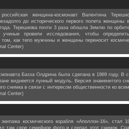
российская женщина-космонавт Валентина Терешк
езадолго до исторического первого полета женщины 
года. Терешкова почти 3 раза обошла Землю по орбите
, ученые провели исследования, чтобы определит
 том, как тело мужчины и женщины переносит космиче
nal Center)
смонавта Базза Олдрина была сделана в 1969 году. В 
лане виднеется лунный модуль. Версия знаменитого с
го снимка в связи с интересом общественности ко всем
nal Center)
 экипажа космического корабля «Аполлон-16», стал 1
ил там свое семейное фото и сделал этот снимок. Соа