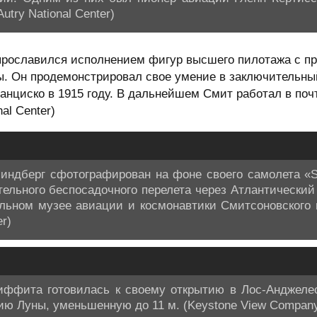
try National Center)
прославился исполнением фигур высшего пилотажа с пр
. Он продемонстрировал свое умение в заключительный
н-Франциско в 1915 году. В дальнейшем Смит работал в 
al Center)
ндберг сфотографирован на фоне своего самолета «Spir
ельного беспосадочного перелета через Атлантический 
льном музее авиации и космонавтики Смитсоновского и
er)
иффита готовилась к своему открытию в Лос-Анджеле
ю Луны, уменьшенную до 11 м. (Keystone View Company v