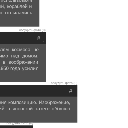
 использовали
й, кораблей и
 и отсылались
обсудить фото (0)
#
.
елям космоса не
рямо над домом,
 в воображении
1950 года усилил
обсудить фото (0)
#
.
ания композицию. Изображение,
 в японской газете «Yomiuri
обсудить фото (0)