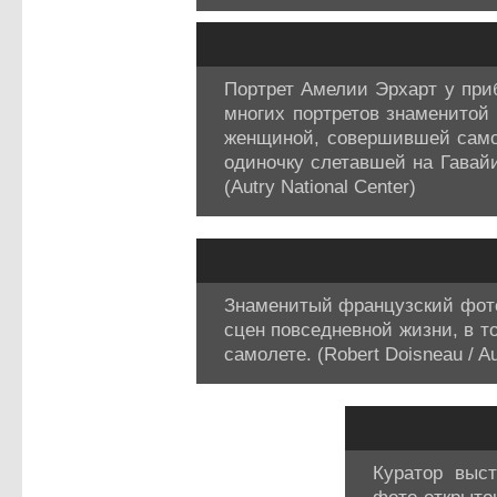
Портрет Амелии Эрхарт у приб
многих портретов знаменитой 
женщиной, совершившей самост
одиночку слетавшей на Гавайи
(Autry National Center)
Знаменитый французский фот
сцен повседневной жизни, в т
самолете. (Robert Doisneau / Au
Куратор выс