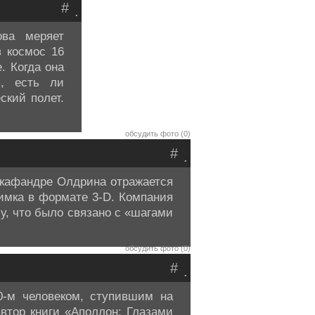
#
.
ова меряет
в космос 16
. Когда она
ь, есть ли
ский полет.
обсудить фото (0)
#
.
скафандре Олдрина отражается
нимка в формате 3-D. Компания
у, что было связано с «шагами
обсудить фото (0)
#
.
0-м человеком, ступившим на
втор книги «Аполлон: Глазами