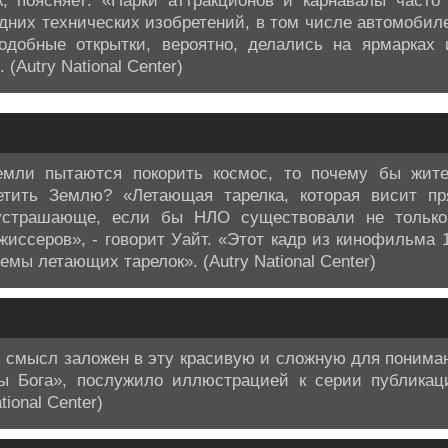
к, поясняет: «Парки аттракционов и карнавалы часто
дних технических изобретений, в том числе автомобиле
одобные открытки, вероятно, делались на ярмарках
(Autry National Center)
мли пытаются покорить космос, то почему бы жит
етить Землю? «Летающая тарелка, которая висит п
устрашающе, если бы НЛО существовали не только
жиссеров», - говорит Уайт. «Этот кадр из кинофильма 
емы летающих тарелок». (Autry National Center)
ой смысл заложен в эту красивую и сложную для поним
ы Бога», послужило иллюстрацией к серии публикаций
tional Center)