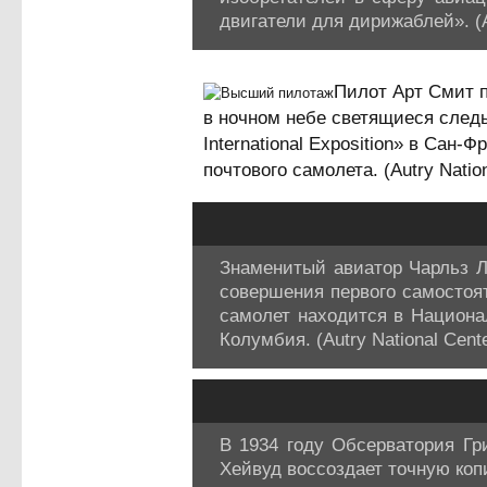
двигатели для дирижаблей». (Au
Пилот Арт Смит 
в ночном небе светящиеся следы
International Exposition» в Са
почтового самолета. (Autry Nation
Знаменитый авиатор Чарльз Ли
совершения первого самостоят
самолет находится в Национа
Колумбия. (Autry National Cent
В 1934 году Обсерватория Гр
Хейвуд воссоздает точную копи