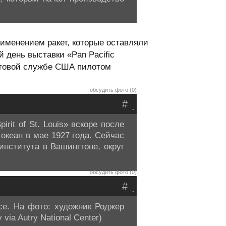
именением ракет, которые оставляли
 день выставки «Pan Pacific
почтовой службе США пилотом
обсудить фото (0)
#
.
it of St. Louis» вскоре после
океан в мае 1927 года. Сейчас
нститута в Вашингтоне, округ
обсудить фото (0)
#
.
се. На фото: художник Роджер
ia Autry National Center)