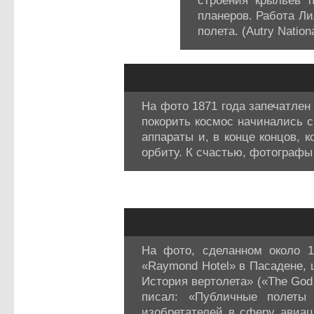
строения крыльев 
планеров. Работа Ли
полета. (Autry Nation
На фото 1871 года запечатле
покорить космос начинались 
аппараты и, в конце концов, 
орбиту. К счастью, фотографы 
На фото, сделанном около 1
«Raymond Hotel» в Пасадене, 
История вертолета» («The God 
писал: «Публичные полеты 
изобретателей в сферу авиац