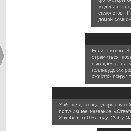
фото-открыто
модели после
самолетов. П
домой семье». 
Если жители Зе
стремиться пос
выглядела бы 
голливудских ре
ажиотаж вокруг т
Уайт не до конца уверен, как
получившее название «Ответ
Shimbun» в 1957 году. (Autry Na