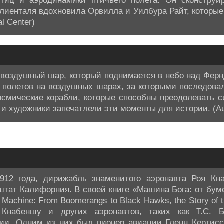
птиц и аэродинамики птичьего полета. Он сконструи
лиенталя вдохновила Орвилла и Уилбура Райт, которые
al Center)
н воздушный шар, который поднимается в небо над Фер
с полетов на воздушных шарах, за которыми последова
космические корабли, которые способны преодолевать 
и художники запечатлели эти моменты для истории. (Aut
912 года, дирижабль знаменитого аэронавта Роя Кн
штат Калифорния. В своей книге «Машина Бога: от бум
Machine: From Boomerangs to Black Hawks, the Story of t
Кнабеншу и других аэронавтов, таких как Т.С. 
ии. Одним из них был пионер авиации Гленн Кертисс