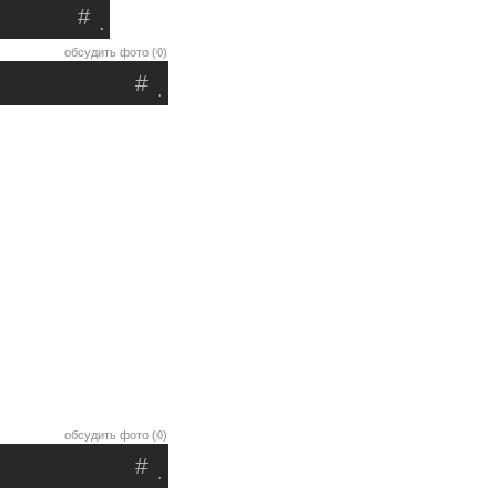
#
.
обсудить фото (0)
#
.
обсудить фото (0)
#
.