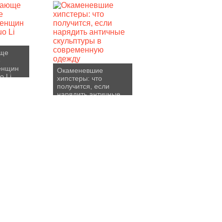
юще
е
енщин
Окаменевшие
o Li
хипстеры: что
получится, если
нарядить античные
скульптуры в
современную одежду