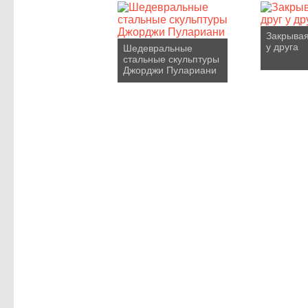
Закрывая
у друга
Шедевральные
стальные скульптуры
Джорджи Пулариани