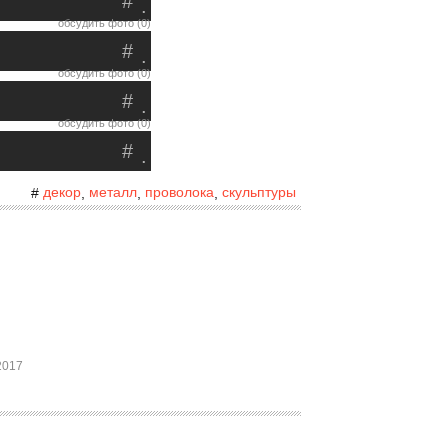
#
.
обсудить фото (0)
#
.
обсудить фото (0)
#
.
обсудить фото (0)
#
.
декор
металл
проволока
скульптуры
#
,
,
,
2017