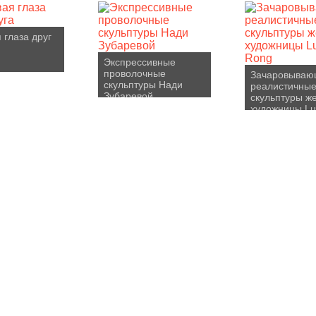
 глаза друг
Экспрессивные
проволочные
Зачаровыва
скульптуры Нади
реалистичны
Зубаревой
скульптуры ж
художницы Lu
Rong