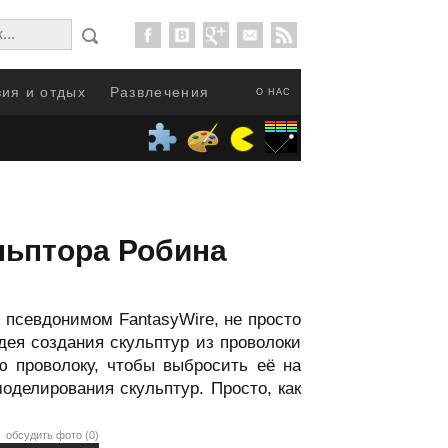
ия и отдых
Развлечения
О НАС
льптора Робина
 псевдонимом FantasyWire, не просто
ея создания скульптур из проволоки
ю проволоку, чтобы выбросить её на
оделирования скульптур. Просто, как
обсудить фото (0)