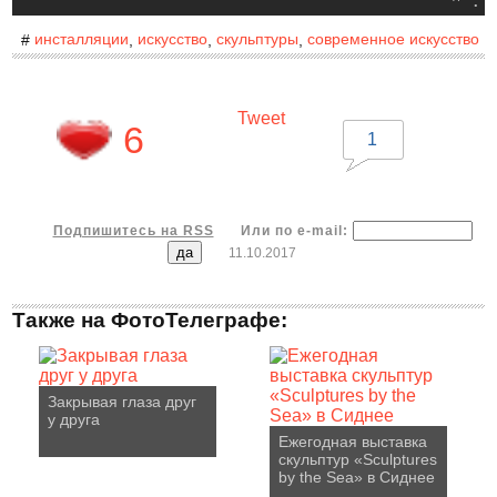
инсталляции
искусство
скульптуры
современное искусство
#
,
,
,
Tweet
6
1
Подпишитесь на RSS
Или по e-mail:
11.10.2017
Также на ФотоТелеграфе:
Закрывая глаза друг
у друга
Ежегодная выставка
скульптур «Sculptures
by the Sea» в Сиднее