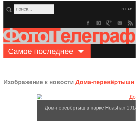
О НАС
Самое последнее
Изображение к новости
Дома-перевёртыши с
Дом-перевёртыш в парке Huashan 1914 C