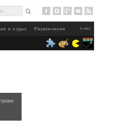
ия и отдых
Развлечения
О НАС
строве