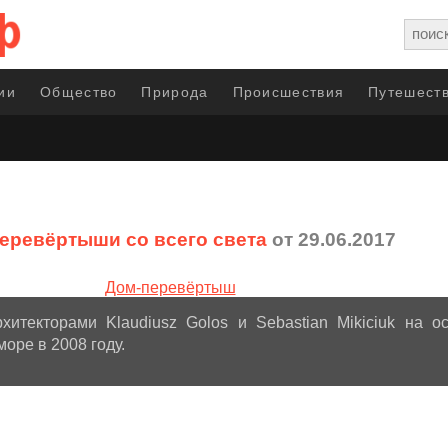
ии
Общество
Природа
Происшествия
Путешеств
еревёртыши со всего света
от 29.06.2017
хитекторами Klaudiusz Golos и Sebastian Mikiciuk на о
оре в 2008 году.