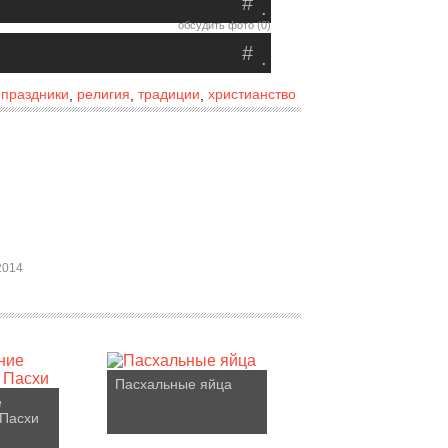
#
.
обсудить фото (0)
#
.
праздники
религия
традиции
христианство
,
,
,
,
2014
Пасхальные яйца
е
 Пасхи