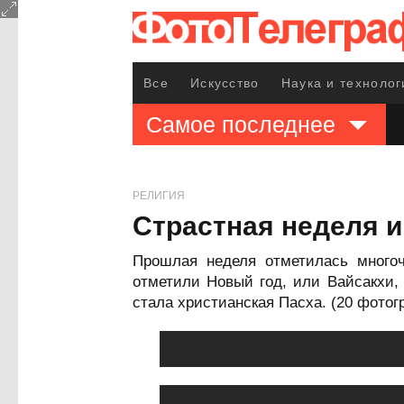
Все
Искусство
Наука и технолог
Самое последнее
РЕЛИГИЯ
Страстная неделя и
Прошлая неделя отметилась многоч
отметили Новый год, или Вайсакхи
стала христианская Пасха. (20 фото