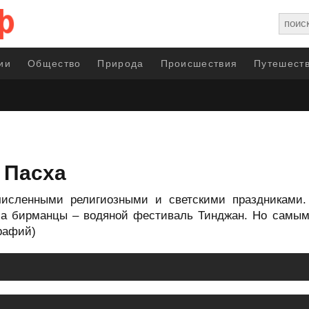
ии
Общество
Природа
Происшествия
Путешеств
 Пасха
исленными религиозными и светскими праздниками.
, а бирманцы – водяной фестиваль Тинджан. Но самы
графий)