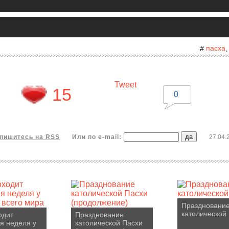
пасха
#
Tweet
15
0
пишитесь на RSS
Или по e-mail:
27.04.
Праздновани
католической
одит
Празднование
я неделя у
католической Пасхи