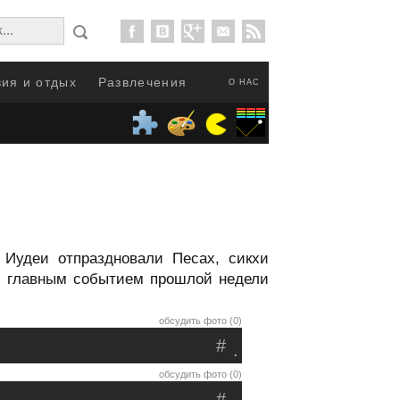
ия и отдых
Развлечения
О НАС
 Иудеи отпраздновали Песах, сикхи
м главным событием прошлой недели
обсудить фото (0)
#
.
обсудить фото (0)
#