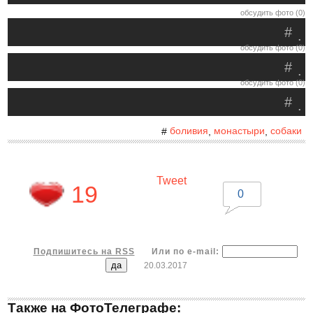
обсудить фото (0)
#
.
обсудить фото (0)
#
.
обсудить фото (0)
#
.
боливия
монастыри
собаки
#
,
,
Tweet
19
0
Подпишитесь на RSS
Или по e-mail:
20.03.2017
Также на ФотоТелеграфе: