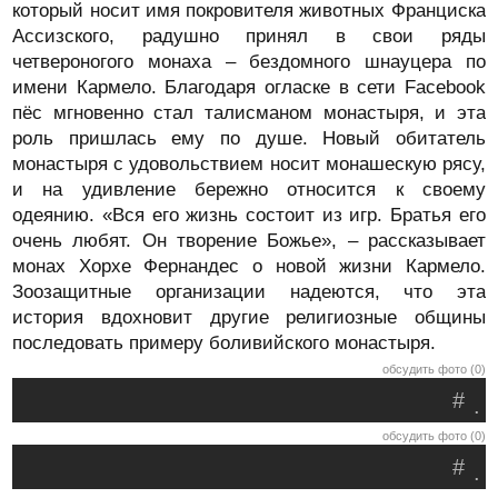
который носит имя покровителя животных Франциска
Ассизского, радушно принял в свои ряды
четвероногого монаха – бездомного шнауцера по
имени Кармело. Благодаря огласке в сети Facebook
пёс мгновенно стал талисманом монастыря, и эта
роль пришлась ему по душе. Новый обитатель
монастыря с удовольствием носит монашескую рясу,
и на удивление бережно относится к своему
одеянию. «Вся его жизнь состоит из игр. Братья его
очень любят. Он творение Божье», – рассказывает
монах Хорхе Фернандес о новой жизни Кармело.
Зоозащитные организации надеются, что эта
история вдохновит другие религиозные общины
последовать примеру боливийского монастыря.
обсудить фото (0)
#
.
обсудить фото (0)
#
.