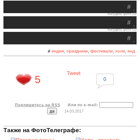
#
.
обсудить фото (0)
#
.
обсудить фото (0)
#
.
индия
праздники
фестивали
холи
янд
#
,
,
,
,
Tweet
5
0
Подпишитесь на RSS
Или по e-mail:
14.03.2017
Также на ФотоТелеграфе: