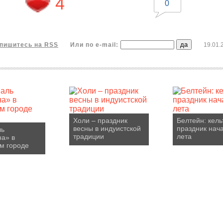
4
0
пишитесь на RSS
Или по e-mail:
19.01.
Холи – праздник
Белтейн: кель
весны в индуистской
праздник нач
ль
традиции
лета
а» в
м городе