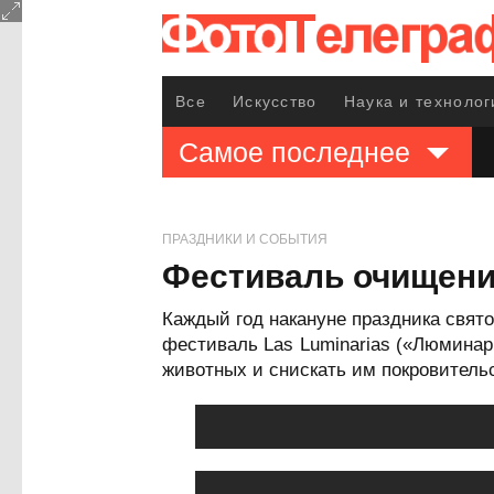
Все
Искусство
Наука и технолог
Самое последнее
ПРАЗДНИКИ И СОБЫТИЯ
Фестиваль очищения
Каждый год накануне праздника свят
фестиваль Las Luminarias («Люминар
животных и снискать им покровительс