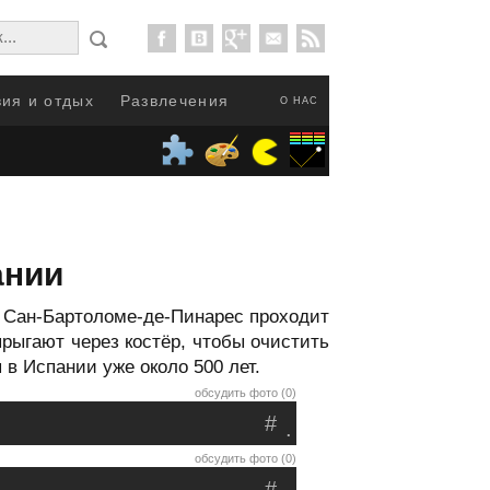
ия и отдых
Развлечения
О НАС
ании
е Сан-Бартоломе-де-Пинарес проходит
рыгают через костёр, чтобы очистить
в Испании уже около 500 лет.
обсудить фото (0)
#
.
обсудить фото (0)
#