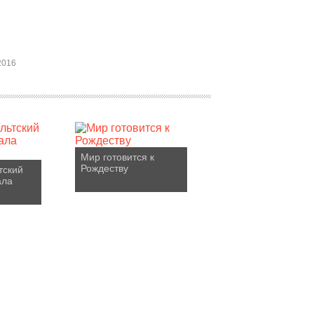
2016
Мир готовится к
Рождеству
тский
ала