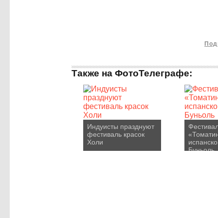
Под
Также на ФотоТелеграфе:
Индуисты празднуют
Фестива
фестиваль красок
«Томатин
Холи
испанско
Буньоль