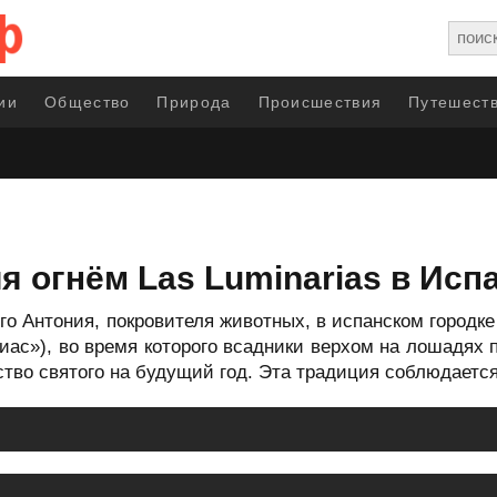
ии
Общество
Природа
Происшествия
Путешеств
 огнём Las Luminarias в Исп
ого Антония, покровителя животных, в испанском городк
иас»), во время которого всадники верхом на лошадях п
тво святого на будущий год. Эта традиция соблюдается 