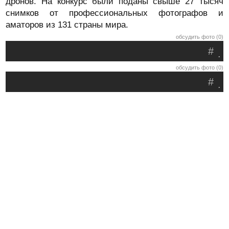
дронов. На конкурс были поданы свыше 27 тысяч
снимков от профессиональных фотографов и
аматоров из 131 страны мира.
обсудить фото (0)
#
.
обсудить фото (0)
#
.