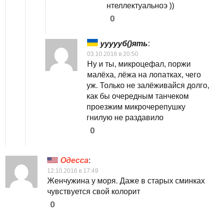
нтеллектуальноэ ))
0
уууууб()ять
:
03.10.2016 в 20:50
Ну и ты, микроцефал, поржи
малёха, лёжа на лопатках, чего
уж. Только не залёживайся долго,
как бы очередным танчеком
проезжим микрочерепушку
гнилую не раздавило
0
Одесса
:
12.10.2016 в 17:49
Женчужина у моря. Даже в старых сминках
чувствуется свой колорит
0