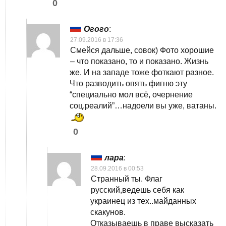
0
Огого
:
27.09.2016 в 17:36
Смейся дальше, совок) Фото хорошие
– что показано, то и показано. Жизнь
же. И на западе тоже фоткают разное.
Что разводить опять фигню эту
“специально мол всё, очернение
соц.реалий”…надоели вы уже, ватаны.
0
лара
:
28.09.2016 в 00:53
Странный ты. Флаг
русский,ведешь себя как
украинец из тех..майданных
скакунов.
Отказываешь в праве высказать