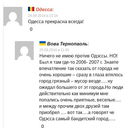
Одесса
:
24.09.2016 в 23:14
Одесса прекрасна всегда!
0
Вова Тернопаоль
:
25.09.2016 в 11:45
Ничего не имею против Одэссы. НО!
Был я там где-то 2006- 2007 г. Знаете
впечатление так сказать от города не
очень хорошие – сразу в глаза впялось
город грязный – мусор везде…. ну
ожидал большего от эт города.Но люди
действительно как минимум мне
попались очень приятные, веселые….
и между прочим двох друзей там
приобрел …. вот так….а говорят че
Одэсса самый бандитский город…..
0