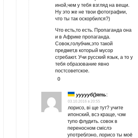
иной,чем у тебя взгляд на вещи.
Ну это же не твои фотографии,
что ты так оскорбился?)
Что есть,то есть. Пропаганда она
и в Африке пропаганда.
Совок,голубчик,это такой
предмет,в который мусор
сгребают. Учи русский язык, а то у
тебя образование явно
постсоветское.
0
уууууб()ять
:
03.10.2016 в 20:55
лорисо, вi ще тут? учите
ипонский, всэ краще, чэм
тупо флудить. совок в
переносном смiслэ
употреблэно, лорисо ты моё