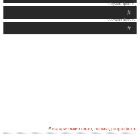
обсудить фото (0)
#
.
обсудить фото (0)
#
.
исторические фото
одесса
ретро фото
#
,
,