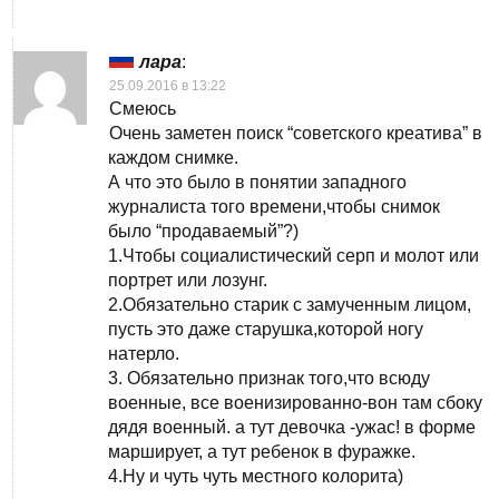
лара
:
25.09.2016 в 13:22
Смеюсь
Очень заметен поиск “советского креатива” в
каждом снимке.
А что это было в понятии западного
журналиста того времени,чтобы снимок
было “продаваемый”?)
1.Чтобы социалистический серп и молот или
портрет или лозунг.
2.Обязательно старик с замученным лицом,
пусть это даже старушка,которой ногу
натерло.
3. Обязательно признак того,что всюду
военные, все военизированно-вон там сбоку
дядя военный. а тут девочка -ужас! в форме
марширует, а тут ребенок в фуражке.
4.Ну и чуть чуть местного колорита)