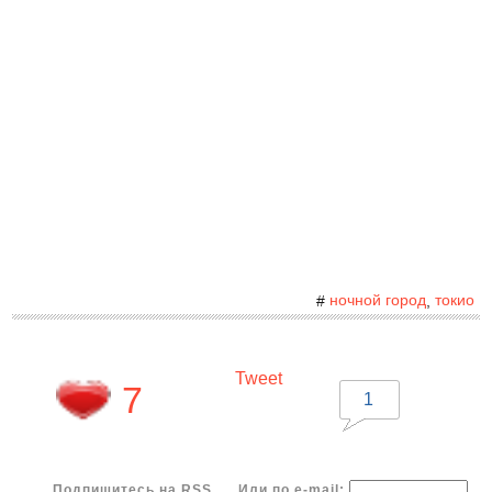
ночной город
токио
#
,
Tweet
7
1
Подпишитесь на RSS
Или по e-mail: