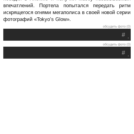
впечатлений. Портела попытался передать ритм
искрящегося огнями мегаполиса в своей новой серии
фотографий «Tokyo’s Glow».
обсудить фото (0)
#
.
обсудить фото (0)
#
.