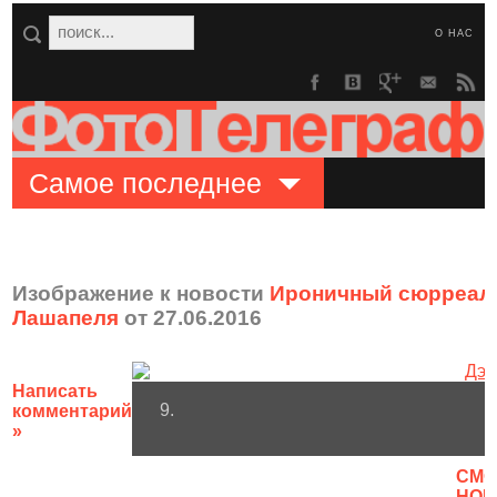
О НАС
Самое последнее
Изображение к новости
Ироничный сюрреали
Лашапеля
от 27.06.2016
Написать
9.
комментарий
»
CМО
НОВ