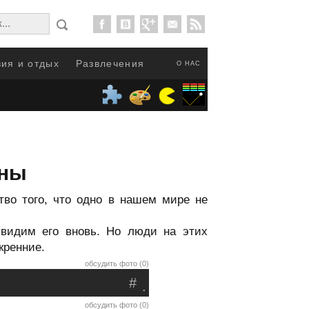
ия и отдых
Развлечения
О НАС
йны
тво того, что одно в нашем мире не
увидим его вновь. Но люди на этих
кренние.
обсудить фото (0)
#
.
обсудить фото (0)