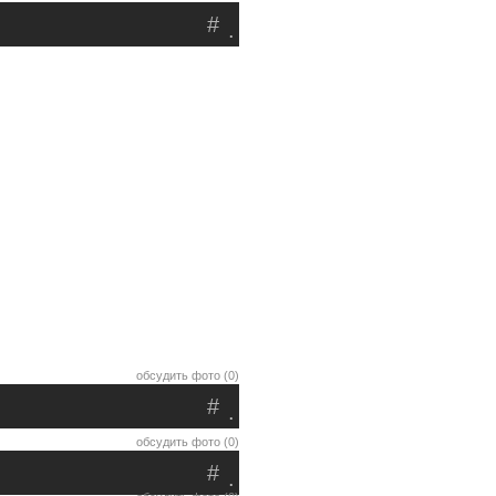
#
.
обсудить фото (0)
#
.
обсудить фото (0)
#
.