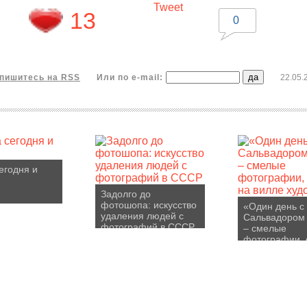
Tweet
13
0
пишитесь на RSS
Или по e-mail:
22.05.
егодня и
Задолго до
фотошопа: искусство
«Один день с
удаления людей с
Сальвадором
фотографий в СССР
– смелые
фотографии, 
на вилле худ