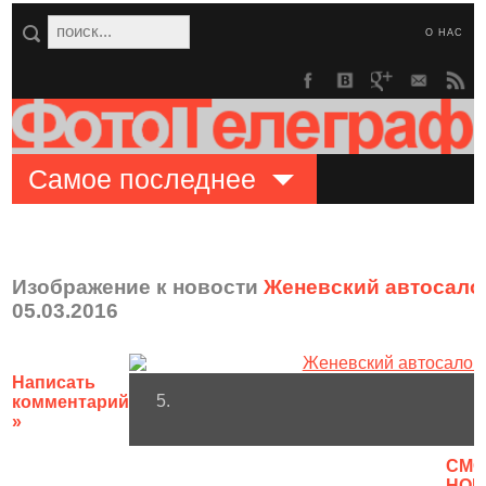
О НАС
Самое последнее
Изображение к новости
Женевский автосало
05.03.2016
Написать
5.
комментарий
»
CМО
НОВ