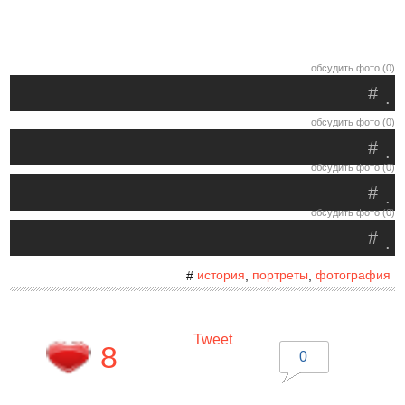
обсудить фото (0)
#
.
обсудить фото (0)
#
.
обсудить фото (0)
#
.
обсудить фото (0)
#
.
история
портреты
фотография
#
,
,
Tweet
8
0