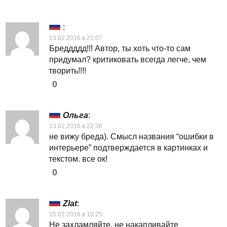
:
13.02.2016 в 21:07
Бреддддд!!! Автор, ты хоть что-то сам
придумал? критиковать всегда легче, чем
творить!!!!
0
Ольга
:
13.02.2016 в 22:36
не вижу бреда). Смысл названия “ошибки в
интерьере” подтверждается в картинках и
текстом. все ок!
0
Zlat
:
15.02.2016 в 10:25
Не захламляйте, не накапливайте