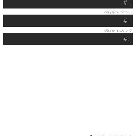
#
.
обсудить фото (0)
#
.
обсудить фото (0)
#
.