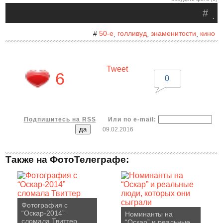
#
.
50-е
голливуд
знаменитости
кино
#
,
,
,
Tweet
6
0
Подпишитесь на RSS
Или по e-mail:
09.02.2016
Также на ФотоТелеграфе:
Фотография с
“Оскар-2014”
Номинанты на
сломала Твиттер
“Оскар” и реальные