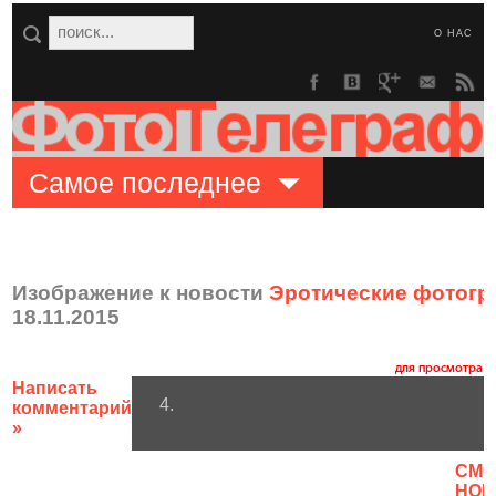
О НАС
Самое последнее
Изображение к новости
Эротические фотогр
18.11.2015
Написать
4.
комментарий
»
CМО
НОВ