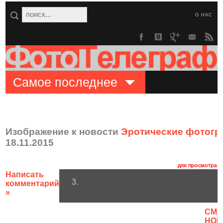
О НАС
Самое последнее
Изображение к новости
Эротические фотогр
18.11.2015
Написать
3.
комментарий
»
CМО
НОВ