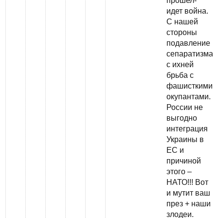
прошел-
идет война.
С нашей
стороны
подавление
сепаратизма
с ихней
брьба с
фашисткими
окупантами.
России не
выгодно
интеграция
Украины в
ЕС и
причиной
этого –
НАТО!!! Вот
и мутит ваш
през + наши
злодеи.