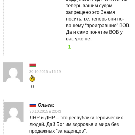
теперь вашим судом
запрещено это Знамя
носить, т.е. теперь они по-
вашему “проигравшие” ВОВ.
Да и само понятие ВОВ у
вас уже нет.
1
:
30.10.2015 в 16:19
0
Ольга
:
30.10.2015 в 23:43
ЛНР и ДНР – это республики героических
людей. Дай Бог им здоровья и мира без
продажных “западенцев”.