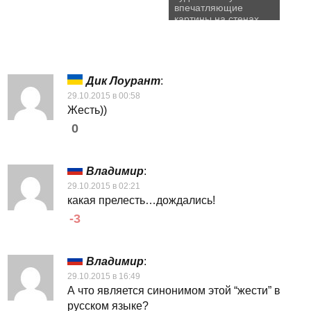
впечатляющие
картины на стенах
домов
Дик Лоурант
:
29.10.2015 в 00:58
Жесть))
0
Владимир
:
29.10.2015 в 02:21
какая прелесть…дождались!
-3
Владимир
:
29.10.2015 в 16:49
А что является синонимом этой “жести” в
русском языке?