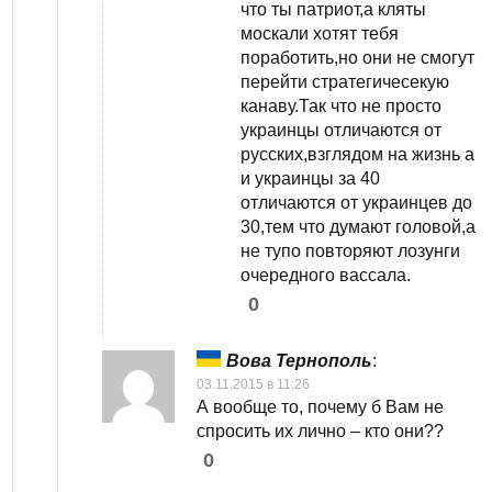
что ты патриот,а кляты
москали хотят тебя
поработить,но они не смогут
перейти стратегичесекую
канаву.Так что не просто
украинцы отличаются от
русских,взглядом на жизнь а
и украинцы за 40
отличаются от украинцев до
30,тем что думают головой,а
не тупо повторяют лозунги
очередного вассала.
0
Вова Тернополь
:
03.11.2015 в 11:26
А вообще то, почему б Вам не
спросить их лично – кто они??
0