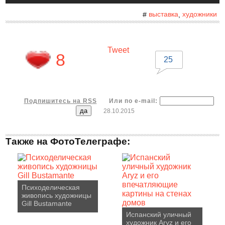
выставка
художники
#
,
Tweet
8
25
Подпишитесь на RSS
Или по e-mail:
28.10.2015
Также на ФотоТелеграфе:
Психоделическая
живопись художницы
Gill Bustamante
Испанский уличный
художник Aryz и его