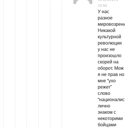
15:50
У нас
разное
мировозрение
Никакой
культурной
революции
у нас не
произошло
скорей на
оборот. Мож
я не прав но
мне “ухо
режет”
слово
“националисти
лично
знаком с
некоторими
бойцами