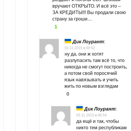
вручают ОТКРЫТО. И всё это –
ЗА КРЕДИТЫ!!! Вы продали свою
страну за гроши…
1
Дик Лоурант
:
03.11.2015 в 00:52
ну да, они ж хотят
разлупасить там всё то, что
никогда не смогут построить,
а потом свой поросячий
язык навязывать и учить
жить по новым взглядам
0
Дик Лоурант
:
03.11.2015 в 00:54
да ещё и так, чтобы
никто тем республикам