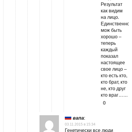
Результат
как видим
на лицо.
Единственно
мож быть
хорошо –
теперь
каждый
показал
настоящее
свое лицо –
кто есть кто,
кто брат, кто
не, кто друг
кто враг……
0
вапа
:
03.11.2015 в 15:34
Генетически все люди