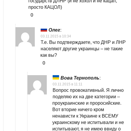
государств ДЛНР (и не хохол и не кацап,
просто КАЦОЛ)
0
Олег
:
03.11.2015 в 10:34
Т.е. Вы подтверждаете, что ДНР и ЛНР
населяют другие украинцы – не такие
как вы?
0
Вова Тернополь
:
03.11.2015 в 11:11
Вопрос провокативный. Я лично
поделяю их на две категории –
проукраинские и проросийские.
Вот вторие ничего кром
ненависти к Украине к ВСЕМУ
украинскому не испитывали и не
испитывают, я не имею ввиду о