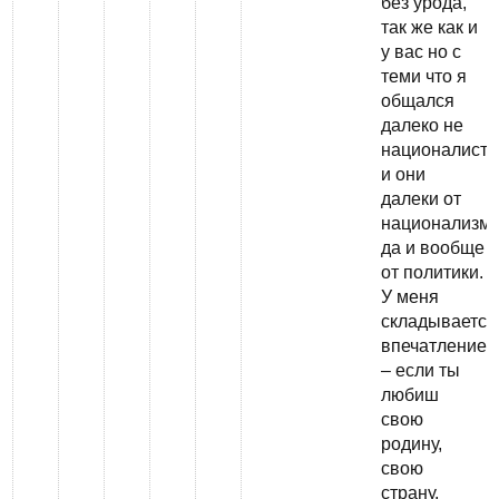
без урода,
так же как и
у вас но с
теми что я
общался
далеко не
националист
и они
далеки от
национализм
да и вообще
от политики.
У меня
складывается
впечатление
– если ты
любиш
свою
родину,
свою
страну,