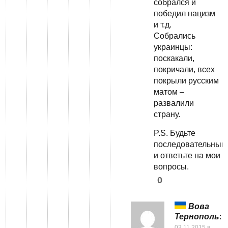
собрался и
победил нацизм
и т.д.
Собрались
украинцы:
поскакали,
покричали, всех
покрыли русским
матом –
развалили
страну.
P.S. Будьте
последовательным
и ответьте на мои
вопросы.
0
Вова
Тернополь
:
03.11.2015 в