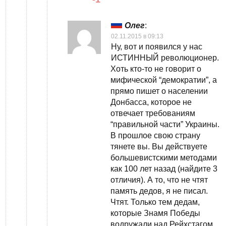
Олег
:
02.11.2015 в 09:13
Ну, вот и появился у нас
ИСТИННЫЙ революционер.
Хоть кто-то не говорит о
мифической “демократии”, а
прямо пишет о населении
Донбасса, которое не
отвечает требованиям
“правильной части” Украины.
В прошлое свою страну
тянете вы. Вы действуете
большевистскими методами
как 100 лет назад (найдите 3
отличия). А то, что не чтят
память дедов, я не писал.
Чтят. Только тем дедам,
которые Знамя Победы
водружали над Рейхстагом