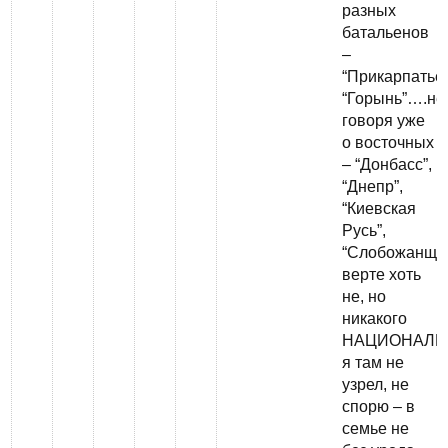
разных
батальенов
–
“Прикарпатье”
“Горынь”….не
говоря уже
о восточных
– “Донбасс”,
“Днепр”,
“Киевская
Русь”,
“Слобожанщи
верте хоть
не, но
никакого
НАЦИОНАЛИ
я там не
узрел, не
спорю – в
семье не