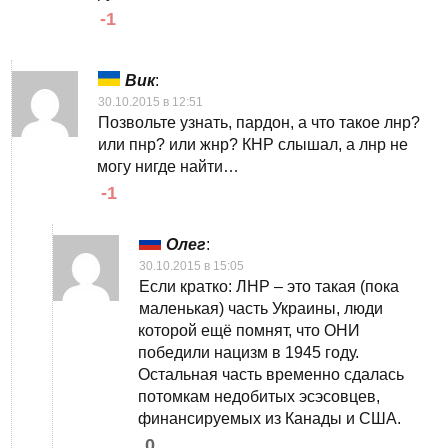
-1
Вик
:
30.10.2015 в 12:51
Позвольте узнать, пардон, а что такое лнр?
или пнр? или жнр? КНР слышал, а лнр не
могу нигде найти…
-1
Олег
:
30.10.2015 в 15:05
Если кратко: ЛНР – это такая (пока
маленькая) часть Украины, люди
которой ещё помнят, что ОНИ
победили нацизм в 1945 году.
Остальная часть временно сдалась
потомкам недобитых эсэсовцев,
финансируемых из Канады и США.
0