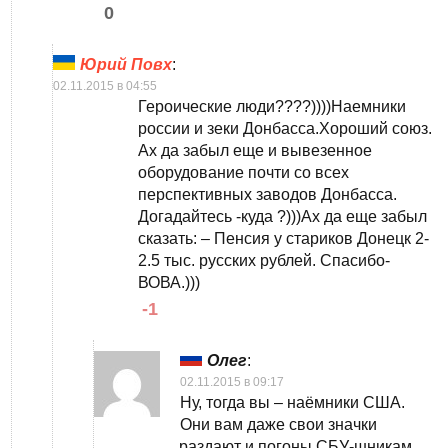
0
Юрий Повх
:
02.11.2015 в 04:55
Героические люди????))))Наемники
россии и зеки Донбасса.Хороший союз.
Ах да забыл еще и вывезенное
оборудование почти со всех
перспективных заводов Донбасса.
Догадайтесь -куда ?)))Ах да еще забыл
сказать: – Пенсия у стариков Донецк 2-
2.5 тыс. русских рублей. Спасибо-
ВОВА.)))
-1
Олег
:
02.11.2015 в 09:17
Ну, тогда вы – наёмники США.
Они вам даже свои значки
раздают и погоны СБУ-шникам