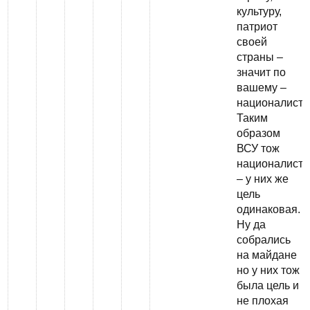
культуру,
патриот
своей
страны –
значит по
вашему –
националист?
Таким
образом
ВСУ тож
националист
– у них же
цель
одинаковая.
Ну да
собрались
на майдане
но у них тож
была цель и
не плохая