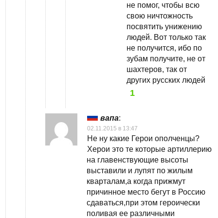
не помог, чтобы всю
свою ничтожность
посвятить унижению
людей. Вот только так
не получится, ибо по
зубам получите, не от
шахтеров, так от
других русских людей
1
вапа
:
02.11.2015 в 13:47
Не ну какие Герои ополченцы?
Херои это те которые артиллерию
на главенствующие высоты
выставили и лупят по жилым
кварталам,а когда прижмут
причинное место бегут в Россию
сдаваться,при этом героически
поливая ее различными