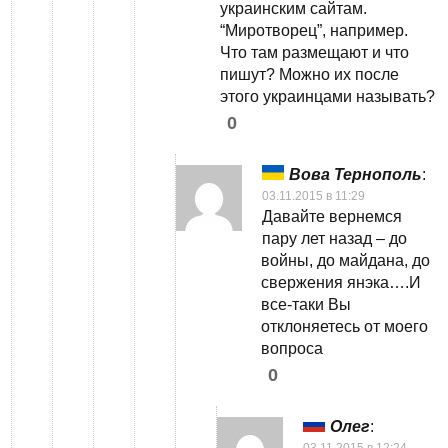
украинским сайтам.
“Миротворец”, например.
Что там размещают и что
пишут? Можно их после
этого украинцами называть?
0
Вова Тернополь
:
03.11.2015 в 11:29
Давайте вернемся
пару лет назад – до
войны, до майдана, до
свержения янэка….И
все-таки Вы
отклоняетесь от моего
вопроса
0
Олег
:
03.11.2015 в 12:24