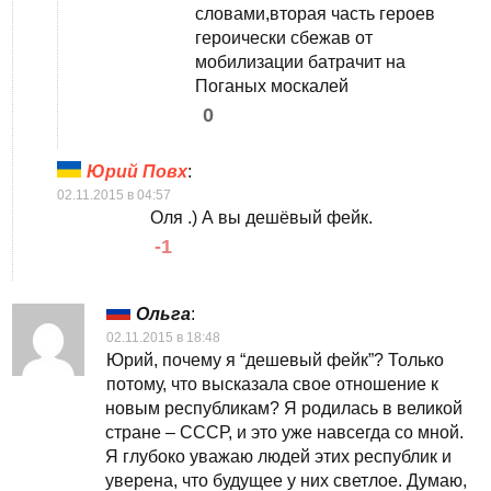
словами,вторая часть героев
героически сбежав от
мобилизации батрачит на
Поганых москалей
0
Юрий Повх
:
02.11.2015 в 04:57
Оля .) А вы дешёвый фейк.
-1
Ольга
:
02.11.2015 в 18:48
Юрий, почему я “дешевый фейк”? Только
потому, что высказала свое отношение к
новым республикам? Я родилась в великой
стране – СССР, и это уже навсегда со мной.
Я глубоко уважаю людей этих республик и
уверена, что будущее у них светлое. Думаю,