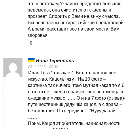
что и остаткам Украины предстоят большие
перемены, она очистится от скверны и
прозреет. Спорить с Вами не вижу смысла.
Вы ослеплены антироссийской пропагандой.
А время расставит все на свои места. Вам
здоровья.
0
Вова Тернополь
:
03.11.2015 в 09:42
Иван Гога “отдыхает”. Вот это настоящее
искуство. Кацолы жгут. На 10 фото –
картинка так ничего, токо мутная какая то я б
назвал ее – жена гераическаво апалченца в
ожидании мужа с …….О и на 7 фото (с лева)-
путешественник дедушка кацол, а с права –
безпилотник. По середине – “Нууу дааай
……
Прим. Кацол эт обитатель, национальность