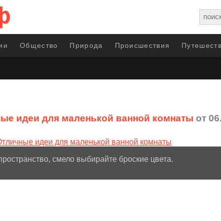
ии
Общество
Природа
Происшествия
Путешеств
ые идеи для маленькой ванной комнаты
от 06
пространство, смело выбирайте броские цвета.