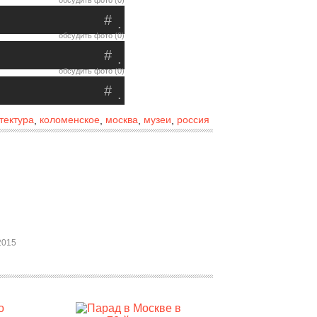
обсудить фото (0)
#
.
обсудить фото (0)
#
.
обсудить фото (0)
#
.
тектура
коломенское
москва
музеи
россия
,
,
,
,
2015