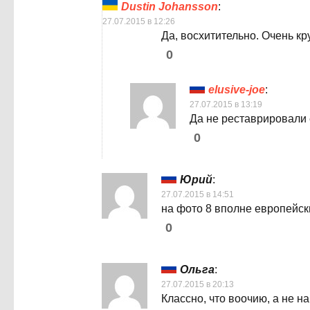
Dustin Johansson
:
27.07.2015 в 12:26
Да, восхитительно. Очень кр
0
elusive-joe
:
27.07.2015 в 13:19
Да не реставрировали 
0
Юрий
:
27.07.2015 в 14:51
на фото 8 вполне европейс
0
Ольга
:
27.07.2015 в 20:13
Классно, что воочию, а не н