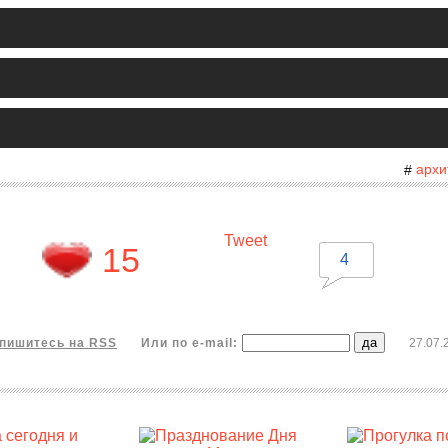
архи
#
Tweet
15
4
пишитесь на RSS
Или по e-mail:
27.07.