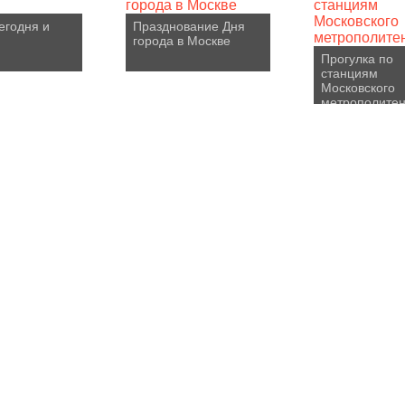
егодня и
Празднование Дня
города в Москве
Прогулка по
станциям
Московского
метрополите