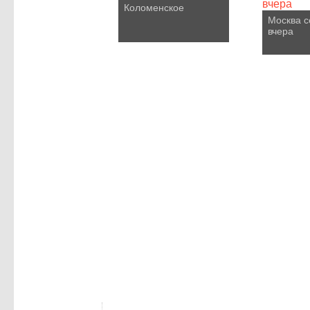
Коломенское
Москва с
вчера