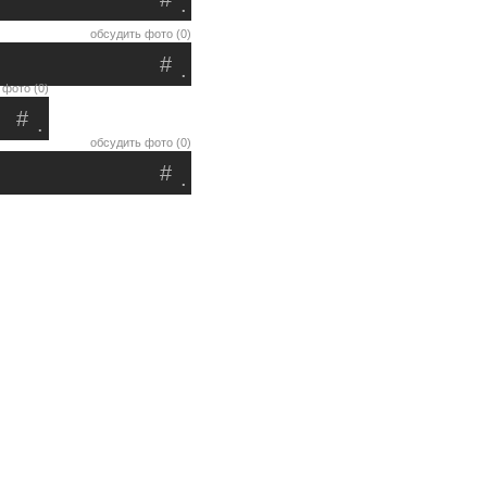
.
обсудить фото (0)
#
.
 фото (0)
#
.
обсудить фото (0)
#
.