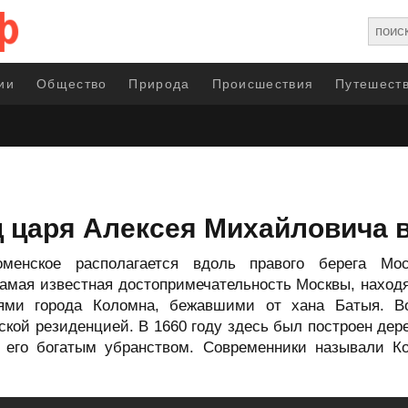
ии
Общество
Природа
Происшествия
Путешеств
 царя Алексея Михайловича 
менское располагается вдоль правого берега Мо
амая известная достопримечательность Москвы, наход
ями города Коломна, бежавшими от хана Батыя. В
кой резиденцией. В 1660 году здесь был построен де
 его богатым убранством. Современники называли 