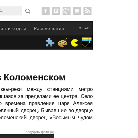
ия и отдых
Развлечения
О НАС
в Коломенском
сквы-реки между станциями метро
ящаяся за пределами её центра. Село
о времена правления царя Алексея
ревянный дворец. Бывавшие во дворце
Коломенский дворец «Восьмым чудом
обсудить фото (0)