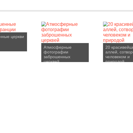
нные церкви
Атмосферные
20 красивейш
фотографии
аллей, сотво
заброшенных
человеком и
церквей
природой