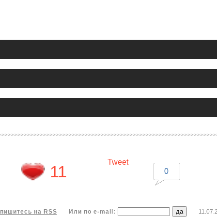
Tweet
11
0
пишитесь на RSS
Или по e-mail:
11.07.