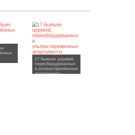
их
рённых
17 бывших церквей,
переоборудованных
в ультрасовременные
апартаменты