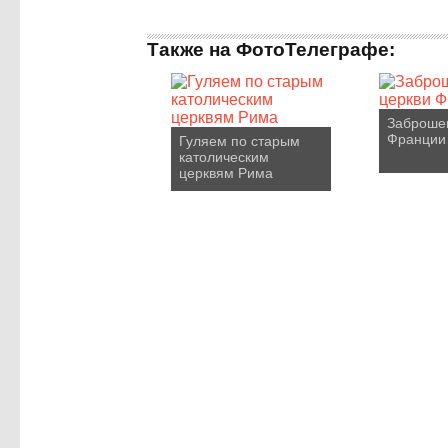
Также на ФотоТелеграфе:
Заброше
Франции
Гуляем по старым
католическим
церквям Рима