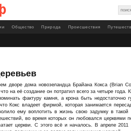
ии
Общество
Природа
Происшествия
Путешеств
деревьев
ем дворе дома новозеландца Брайана Кокса (Brian Co
 что на её создание он потратил всего за четыре года.
оминать фактуру камня, а крона быть недостаточно г
, что Кокс владеет фирмой, которая занимается перес
волило ему воплотить в жизнь свою задумку в такой к
ешествий, во время которых он любовался церквями 
атает церкви. С этого всё и началось. В апреле 2011