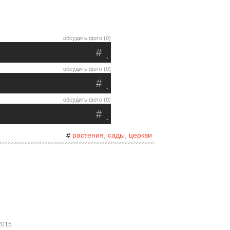
обсудить фото (0)
#
.
обсудить фото (0)
#
.
обсудить фото (0)
#
.
растения
сады
церкви
#
,
,
2015